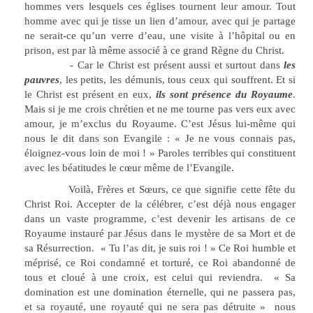
hommes vers lesquels ces églises tournent leur amour. Tout
homme avec qui je tisse un lien d’amour, avec qui je partage
ne serait-ce qu’un verre d’eau, une visite à l’hôpital ou en
prison, est par là même associé à ce grand Règne du Christ.
- Car le Christ est présent aussi et surtout dans
les
pauvres
, les petits, les démunis, tous ceux qui souffrent. Et si
le Christ est présent en eux,
ils sont présence du Royaume
.
Mais si je me crois chrétien et ne me tourne pas vers eux avec
amour, je m’exclus du Royaume. C’est Jésus lui-même qui
nous le dit dans son Evangile : « Je ne vous connais pas,
éloignez-vous loin de moi ! » Paroles terribles qui constituent
avec les béatitudes le cœur même de l’Evangile.
Voilà, Frères et Sœurs, ce que signifie cette fête du
Christ Roi. Accepter de la célébrer, c’est déjà nous engager
dans un vaste programme, c’est devenir les artisans de ce
Royaume instauré par Jésus dans le mystère de sa Mort et de
sa Résurrection. « Tu l’as dit, je suis roi ! » Ce Roi humble et
méprisé, ce Roi condamné et torturé, ce Roi abandonné de
tous et cloué à une croix, est celui qui reviendra. « Sa
domination est une domination éternelle, qui ne passera pas,
et sa royauté, une royauté qui ne sera pas détruite » nous