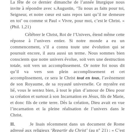
La fête de ce dernier dimanche de l’année liturgique nous
invite à répondre avec s.Augustin, ‘Tu nous as faits pour toi,
Seigneur, et notre cœur est sans repos tant qu’il ne demeure
en toi’ ou comme st Paul « Vivre, pour moi, c’est le Christ. »
(Phil. 1,21)
Célébrer le Christ, Roi de l’Univers, étend même cette
réponse à l’univers entier. Si notre monde a eu un
commencement, s’il a connu toute une évolution qui se
poursuit encore, il aura aussi un terme. Nous sommes bien
conscients que notre univers évolue, soit vers une destruction
totale, soit vers un accomplissement. Or notre foi nous dit
qu’il va vers son plein accomplissement et cet
accomplissement, ce sera le Christ
tout en tous
, l’avènement
de son Royaume, de sa royauté universelle. Ce mystère est
lié, vous le sentez bien, à tout le plan d’amour de Dieu pour
sa création et surtout à son Incarnation en Jésus, fils de Marie,
et donc fils de cette terre. Dès la création, Dieu avait en vue
l’incarnation et la pleine réalisation de l’univers dans le
Christ.
II.
Je lisais récemment dans un document de Rome
adressé aux religieux ‘
Repartir du Christ’
(au n° 21) : « C’est