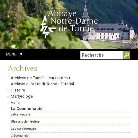
Aller
Outils
Chercher par
au
personnels
Recherche
contenu.
avancée…
|
Aller
à
la
navigation
MENU
Navigation
Archives
Archives de Tamié - Leur contenu
Archivio di Stato di Torino - Tutorial
Histoire
Martyrologe
Varia
La Communauté
Salve Regina
Blasons de l'église
Les conférences
L'économie