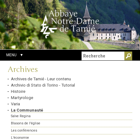
Aller
Outils
Chercher par
au
personnels
Recherche
contenu.
avancée…
|
Aller
à
la
navigation
MENU
Navigation
Archives
Archives de Tamié - Leur contenu
Archivio di Stato di Torino - Tutorial
Histoire
Martyrologe
Varia
La Communauté
Salve Regina
Blasons de l'église
Les conférences
L'économie