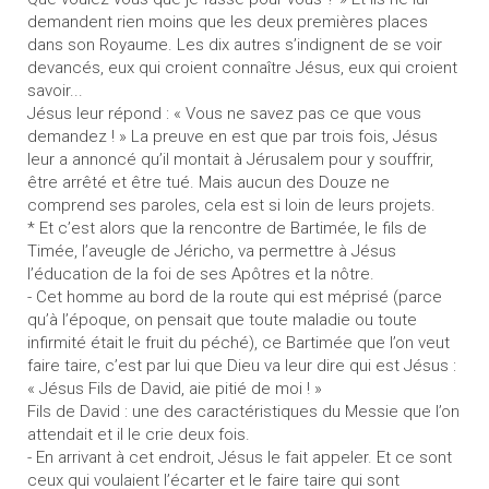
demandent rien moins que les deux premières places
dans son Royaume. Les dix autres s’indignent de se voir
devancés, eux qui croient connaître Jésus, eux qui croient
savoir...
Jésus leur répond : « Vous ne savez pas ce que vous
demandez ! » La preuve en est que par trois fois, Jésus
leur a annoncé qu’il montait à Jérusalem pour y souffrir,
être arrêté et être tué. Mais aucun des Douze ne
comprend ses paroles, cela est si loin de leurs projets.
* Et c’est alors que la rencontre de Bartimée, le fils de
Timée, l’aveugle de Jéricho, va permettre à Jésus
l’éducation de la foi de ses Apôtres et la nôtre.
- Cet homme au bord de la route qui est méprisé (parce
qu’à l’époque, on pensait que toute maladie ou toute
infirmité était le fruit du péché), ce Bartimée que l’on veut
faire taire, c’est par lui que Dieu va leur dire qui est Jésus :
« Jésus Fils de David, aie pitié de moi ! »
Fils de David : une des caractéristiques du Messie que l’on
attendait et il le crie deux fois.
- En arrivant à cet endroit, Jésus le fait appeler. Et ce sont
ceux qui voulaient l’écarter et le faire taire qui sont