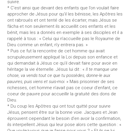
suivre.
* C’est ainsi que devant des enfants que l’on voulait faire
approcher de Jésus pour qu’il les bénisse, les Apôtres les
ont rabroués et ont tenté de les écarter, mais Jésus se
fâcha et non seulement ils accueillit ces enfants et les
bénit, mais les a donnés en exemple à ses disciples et il a
rappelé à tous : « Celui qui n’accueille pas le Royaume de
Dieu comme un enfant, n’y entrera pas. »
* Puis ce fut la rencontre de cet homme qui avait
scrupuleusement appliqué la Loi depuis son enfance et
qui demandait à Jésus ce qu’il devait faire pour avoir en
héritage la vie éternelle. Jésus lui dit : «
Il te manque une
chose, va vends tout ce que tu possèdes, donne-le aux
pauvres, puis viens et suis-moi.
» Mais prisonnier de ses
richesses, cet homme n’avait pas ce coeur d’enfant, ce
coeur de pauvre pour accueillir la gratuité des dons de
Dieu.
* Du coup les Apôtres qui ont tout quitté pour suivre
Jésus, pensent être sur la bonne voie. Jacques et Jean
éprouvent cependant le besoin d’en avoir la confirmation,
ils interpellent Jésus qui leur pose alors cette question : «
Que voulez-vous que je fasse pour vous ? » Et ils ne lui