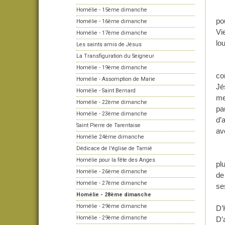
C’
Homélie - 15ème dimanche
po
Homélie - 16ème dimanche
Vi
Homélie - 17ème dimanche
lo
Les saints amis de Jésus
La Transfiguration du Seigneur
Ma
Homélie - 19ème dimanche
co
Homélie - Assomption de Marie
Jé
Homélie - Saint Bernard
me
Homélie - 22ème dimanche
pa
Homélie - 23ème dimanche
d’
Saint Pierre de Tarentaise
av
Homélie 24ème dimanche
Dédicace de l'église de Tamié
Ma
Homélie pour la fête des Anges
plu
Homélie - 26ème dimanche
de
Homélie - 27ème dimanche
s
Homélie - 28ème dimanche
Et
Homélie - 29ème dimanche
D’
Homélie - 29ème dimanche
D’