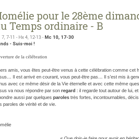
omélie pour le 28ème diman
u Temps ordinaire - B
 7, 7-11 - Hx 4, 12-13 -
Mc 10, 17-30
nds - Suis-moi !
verture de la célébration
ers amis, vous êtes peut-être venus à cette célébration
comme cet ho
sus… Il est arrivé en courant, vous peut-être pas…
Il s’est mis à ge
nus avec ce même désir de la Vie éternelle
et avec cette même quest
sus va nous répondre par son
regard
: il regarde tout autour de lui, 
pondre aussi par quelques
paroles
très fortes, incontournables, déc
s paroles de
vérité et de vie.
mélie
«
Que dois-je faire pour avoir en hérita