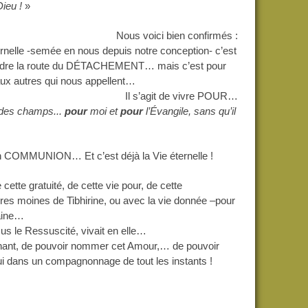
Dieu !
»
Nous voici bien confirmés :
ternelle -semée en nous depuis notre conception- c’est
endre la route du DÉTACHEMENT… mais c’est pour
 autres qui nous appellent…
Il s’agit de vivre POUR…
des champs...
pour
moi et
pour
l’Évangile, sans
qu’il
en COMMUNION… Et c’est déjà la Vie éternelle !
e gratuité, de cette vie pour, de cette
res moines de Tibhirine, ou avec la vie donnée –pour
maine…
s le Ressuscité, vivait en elle…
tenant, de pouvoir nommer cet Amour,… de pouvoir
ui dans un compagnonnage de tout les instants !