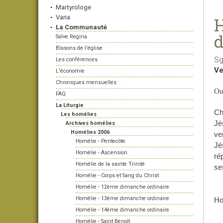
Martyrologe
Varia
H
La Communauté
d
Salve Regina
Blasons de l'église
Sg
Les conférences
Ve
L'économie
Chroniques mensuelles
Ou
FAQ
La Liturgie
Ch
Les homélies
Jé
Archives homélies
Homélies 2006
ve
Homélie - Pentecôte
Jé
Homélie - Ascension
ré
Homélie de la sainte Trinité
se
Homélie - Corps et Sang du Christ
Homélie - 12ème dimanche ordinaire
Homélie - 13ème dimanche ordinaire
Ho
Homélie - 14ème dimanche ordinaire
Homélie - Saint Benoît