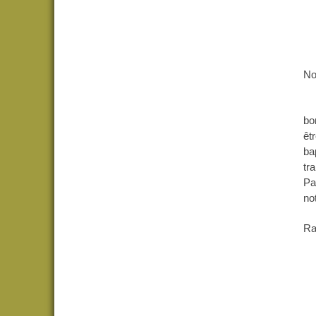
No
Un
bo
êt
ba
tr
Pa
no
Ra