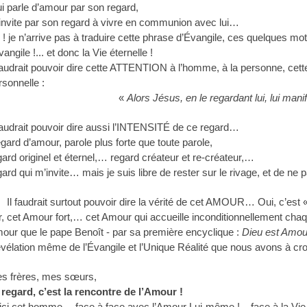
 lui parle d’amour par son regard,
 l’invite par son regard à vivre en communion avec lui…
 ! je n’arrive pas à traduire cette phrase
d’Évangile, ces quelques mot
vangile !... et donc la Vie éternelle !
 faudrait pouvoir dire cette ATTENTION
à l’homme, à la personne, cette p
rsonnelle :
«
Alors Jésus, en le regardant lui,
lui mani
 faudrait pouvoir dire aussi l’INTENSITÉ de ce regard…
gard d’amour, parole plus forte que toute parole,
gard originel et éternel,… regard créateur et re-créateur,…
gard qui m’invite… mais je suis libre de rester sur le rivage, et de 
 faudrait surtout pouvoir dire la vérité de
cet AMOUR… Oui, c’est 
r, cet Amour fort,… cet Amour qui accueille inconditionnellement ch
our que le pape Benoît - par sa première encyclique :
Dieu est Amou
vélation même de l’Évangile et l’Unique Réalité que nous avons à croi
s frères, mes sœurs,
 regard, c’est la rencontre de l’Amour !
ici cet homme… face à face avec l’Amour Lui-même !... face à la Vie é