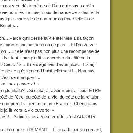
t en nous du désir même de Dieu qui nous a créés
 vie pour les moines, nous demande de « désirer la
nastique -notre vie de communion fraternelle et de
de Beauté…
n… Parce qu’il désire la Vie éternelle à sa façon,
lle comme une possession de plus… Et l’on va voir
ssion… Et elle n’est pas non plus une récompense de
 faut-il pas plutôt la chercher du côté de la
u Cieux !
»… Il ne s’agit pas d’avoir plus… Il s’agit
ire de ce qu’on entend habituellement !...
Non pas
c’est de manquer !...
tout aux pauvres !
»
 plénitude?... Si c’était… avoir moins… pour ÊTRE
té de l’être, du côté de la vie, du côté de la relation,
 le comprend si bien notre ami François Cheng dans
e jaillir vers la vie ouverte. »
!... Si bien que la Vie éternelle, c’est
AUJOUR
cet homme en l’AIMANT… Il lui parle par son regard,