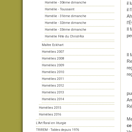
Homélie - 30ème dimanche
il
il
Homélie - Toussaint
Ah
Homélie - 31ème dimanche
l’É
Homélie - 32ème dimanche
Il
Homélie - 33ème dimanche
pe
Homélie Fête du Christ-Roi
Maître Eckhart
Homélies 2007
Il
Homélies 2008
Re
Homélies 2009
re
Homélies 2010
re
Homélies 2011
Homélies 2012
Il
Homélies 2013
pu
Homélies 2014
Am
Ré
Homélies 2015
Homélies 2016
Me
L'Art floral en liturgie
ce
TRIREM - Tables depuis 1976
Vo