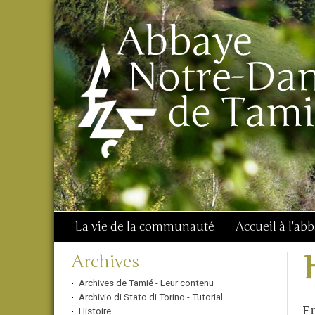
Aller
Outils
Chercher par
au
personnels
Recherche
contenu.
avancée…
|
Aller
à
la
navigation
La vie de la communauté
Accueil à l'ab
Navigation
Archives
Archives de Tamié - Leur contenu
Archivio di Stato di Torino - Tutorial
Fr
Histoire