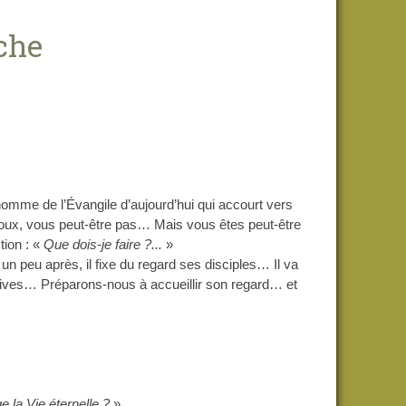
che
mme de l’Évangile d’aujourd’hui qui accourt
vers
noux, vous peut-être pas… Mais vous êtes
peut-être
ion : «
Que dois-je faire ?...
»
et un peu après, il fixe du regard ses disciples… Il va
isives… Préparons-nous à accueillir son regard… et
ge la Vie éternelle ?
»