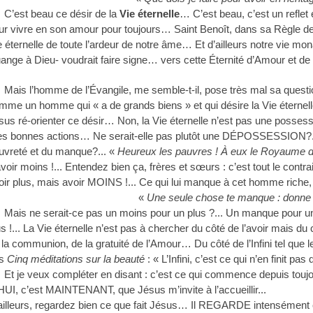
est beau ce désir de la
Vie éternelle
… C’est beau, c’est un refle
ur vivre en son amour
pour toujours… Saint Benoît, dans sa Règle de
e éternelle de toute l’ardeur de notre âme… Et d’ailleurs notre vie mo
uange à Dieu- voudrait faire signe… vers cette Éternité d’Amour et 
is l’homme de l’Évangile, me semble-t-il,
pose très mal sa questio
mme un homme qui « a de grands biens » et qui désire la Vie éterne
sus ré-orienter ce désir… Non, la Vie éternelle n’est pas une posse
s bonnes actions… Ne serait-elle pas plutôt une DÉPOSSESSION?... Ne
uvreté et du manque?... «
Heureux les pauvres ! À eux le Royaume d
avoir moins !... Entendez bien ça, frères et sœurs :
c’est tout le contra
oir plus, mais avoir MOINS !... Ce qui lui manque à cet homme riche, 
«
Une seule chose te manque : donne 
is ne serait-ce pas un moins pour un plus ?... Un manque pour une
s !... La Vie
éternelle n’est pas à chercher du côté de l’avoir mais du cô
 la communion, de la gratuité de l’Amour… Du côté de l’Infini tel que
es
Cinq méditations sur la beauté
:
« L’Infini, c’est ce qui n’en finit pas d
 je veux compléter en disant : c’est ce qui commence depuis toujours 
HUI, c’est MAINTENANT, que Jésus m’invite à l’accueillir...
ailleurs, regardez bien ce que fait Jésus… Il REGARDE intensément