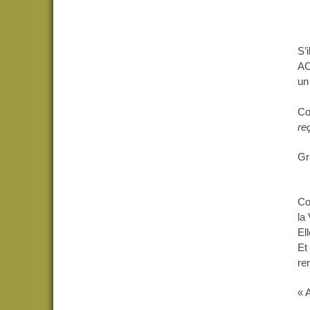
S’
AC
un
Co
re
Gr
No
Co
la
El
Et
re
« 