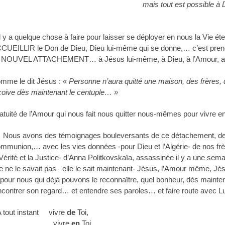
mais tout est possible à 
il y a quelque chose à faire pour laisser se déployer en nous la Vie é
CUEILLIR le Don de Dieu, Dieu lui-même qui se donne,… c’est pr
 NOUVEL ATTACHEMENT… à Jésus lui-même, à Dieu, à l’Amour, aux
mme le dit Jésus : «
Personne n’aura quitté une maison, des frères,
çoive dès maintenant le centuple… »
atuité de l’Amour qui nous fait nous quitter nous-mêmes pour vivre 
us avons des témoignages bouleversants de ce détachement, de cett
mmunion,… avec les vies données -pour Dieu et l’Algérie- de nos frè
 Vérité et la Justice- d’Anna Politkovskaïa, assassinée il y a une se
le ne le savait pas –elle le sait maintenant- Jésus, l’Amour même,
Jésu
 pour nous qui déjà pouvons le reconnaître, quel bonheur, dès main
ncontrer son regard… et entendre ses paroles… et faire route avec L
A tout instant vivre
de
Toi,
vivre
en
Toi,