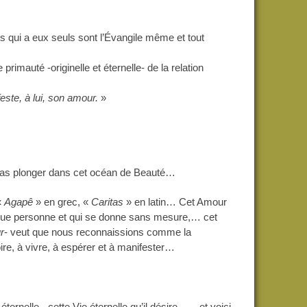
s qui a eux seuls sont l’Évangile même
et tout
rimauté -originelle et éternelle- de la relation
feste, à lui, son amour.
»
ne pas plonger dans cet océan de Beauté…
«
Agapê
» en grec, «
Caritas
» en latin… Cet Amour
aque personne et qui se donne sans mesure,… cet
r
- veut que nous reconnaissions comme la
re, à vivre, à espérer et à manifester…
ternelle - cette Vie
éternelle qu’il désire - … et voici