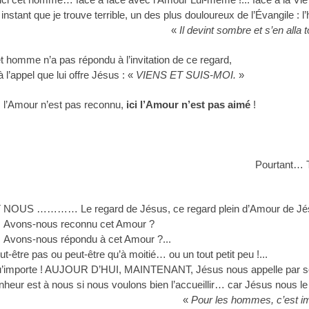
 instant que je trouve terrible, un des plus douloureux de l’Évangile 
«
Il devint sombre et s’en alla 
t homme n’a pas répondu à l’invitation de ce regard,
à l’appel que lui offre Jésus : «
VIENS ET SUIS-MOI.
»
i, l’Amour n’est pas reconnu,
ici l’Amour n’est pas aimé
!
Pourtant…
T
 NOUS ………… Le regard de Jésus, ce regard plein d’Amour de Jés
ons-nous reconnu cet Amour ?
ons-nous répondu à cet Amour ?...
ut-être pas
ou peut-être qu’à moitié… ou un tout petit peu !...
’importe ! AUJOUR D’HUI, MAINTENANT, Jésus nous appelle par so
nheur est à nous si nous voulons bien l’accueillir… car Jésus nous le d
«
Pour les hommes, c’est i