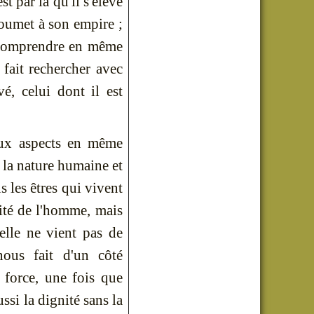
est par là qu'il s'élève
 soumet à son empire ;
it comprendre en même
 fait rechercher avec
é, celui dont il est
eux aspects en même
à la nature humaine et
s les êtres qui vivent
nité de l'homme, mais
lle ne vient pas de
ous fait d'un côté
 force, une fois que
ssi la dignité sans la