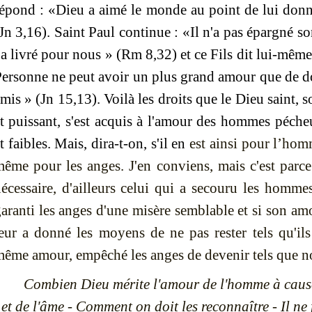
épond : «Dieu a aimé le monde au point de lui donn
(Jn
3,16). Saint Paul continue : «Il n'a pas épargné so
'a livré pour nous »
(Rm 8
,3
2)
et ce Fils dit lui-même,
ersonne ne peut avoir un plus grand amour que de do
amis »
(Jn 15,13).
Voilà les droits que le Dieu saint,
t puissant, s'est acquis à l'amour des hommes pécheu
t faibles. Mais, dira-t-on, s'il en
est ainsi pour l’homm
ême pour les anges. J'en conviens, mais c'est parce
écessaire, d'ailleurs celui qui a secouru les homme
aranti les anges d'une misère semblable et si son a
eur a donné les moyens de ne pas rester tels qu'ils 
ême amour, empêché les anges de devenir tels que n
Combien Dieu mérite l'amour de l'homme à cause
et de l'âme - Comment on doit les reconnaître - Il ne 