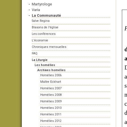
Martyrologe
Varia
La Communauté
Salve Regina
P
Blasons de l'église
Les conférences
L'économie
Chroniques mensuelles
d
FAQ
La Liturgie
Les homélies
D
Archives homélies
a
Homélies 2006
Maître Eckhart
s
Homélies 2007
n
Homélies 2008
Homélies 2009
c
Homélies 2010
d
Homélies 2011
a
Homélies 2012