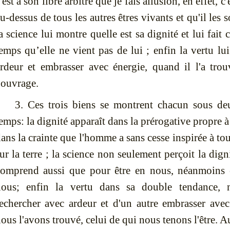
'est à son libre arbitre que je fais allusion, en effet, c'
u-dessus de tous les autres êtres vivants et qu'il les
a science lui montre quelle est sa dignité et lui fa
emps qu’elle ne vient pas de lui ; enfin la vertu lui
rdeur et embrasser avec énergie, quand il l'a trouv
'ouvrage.
3. Ces trois biens se montrent chacun sous d
emps: la dignité apparaît dans la prérogative propre 
ans la crainte que l'homme a sans cesse inspirée à tou
ur la terre ; la science non seulement perçoit la dig
comprend aussi que pour être en nous, néanmoins e
nous; enfin la vertu dans sa double tendance, n
echercher avec ardeur et d'un autre embrasser avec
ous l'avons trouvé, celui de qui nous tenons l'être. Au