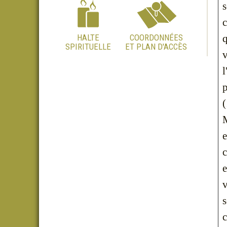
s
c
HALTE
COORDONNÉES
q
SPIRITUELLE
ET PLAN D'ACCÈS
v
l
p
(
M
e
c
e
v
s
c