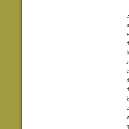
n
v
h
c
d
i
c
e
q