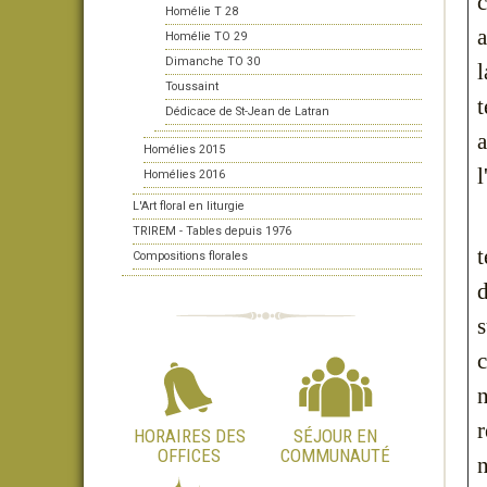
c
Homélie T 28
a
Homélie TO 29
Dimanche TO 30
l
Toussaint
t
Dédicace de St-Jean de Latran
a
Homélies 2015
l
Homélies 2016
L'Art floral en liturgie
TRIREM - Tables depuis 1976
t
Compositions florales
d
s
r
HORAIRES DES
SÉJOUR EN
OFFICES
COMMUNAUTÉ
n