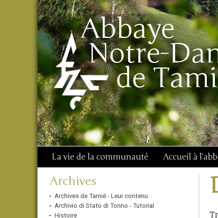
Aller
Outils
Chercher par
au
personnels
Recherche
contenu.
avancée…
|
Aller
à
la
navigation
La vie de la communauté
Accueil à l'ab
Navigation
Archives
Archives de Tamié - Leur contenu
Archivio di Stato di Torino - Tutorial
Tr
Histoire