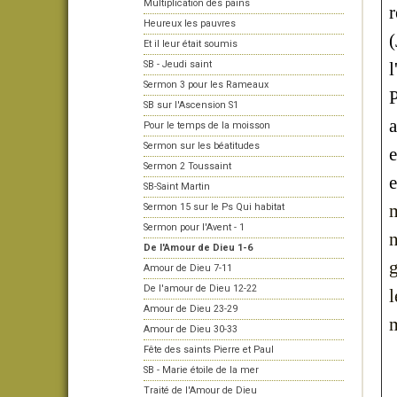
Multiplication des pains
r
Heureux les pauvres
Et il leur était soumis
SB - Jeudi saint
l
Sermon 3 pour les Rameaux
P
SB sur l'Ascension S1
Pour le temps de la moisson
Sermon sur les béatitudes
e
Sermon 2 Toussaint
e
SB-Saint Martin
m
Sermon 15 sur le Ps Qui habitat
Sermon pour l'Avent - 1
n
De l'Amour de Dieu 1-6
g
Amour de Dieu 7-11
De l'amour de Dieu 12-22
l
Amour de Dieu 23-29
m
Amour de Dieu 30-33
Fête des saints Pierre et Paul
SB - Marie étoile de la mer
Traité de l'Amour de Dieu