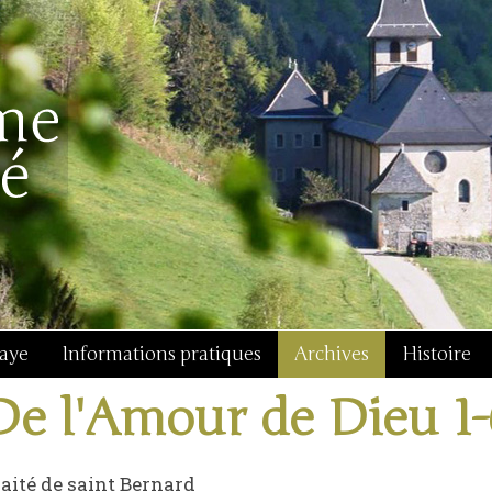
baye
Informations pratiques
Archives
Histoire
De l'Amour de Dieu 1-
aité de saint Bernard