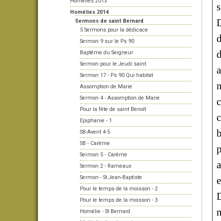
Homélies 2013
s
Homélies 2014
Sermons de saint Bernard
5 Sermons pour la dédicace
Sermon 9 sur le Ps 90
d
Baptême du Seigneur
Sermon pour le Jeudi saint
a
Sermon 17 - Ps 90 Qui habitat
n
Assomption de Marie
Sermon 4 - Assomption de Marie
c
Pour la fête de saint Benoît
c
Epiphanie - 1
b
SB-Avent 4-5
SB - Carême
p
Sermon 5 - Carême
Sermon 2 - Rameaux
Sermon - St Jean-Baptiste
Pour le temps de la moisson - 2
D
Pour le temps de la moisson - 3
n
Homélie - St Bernard