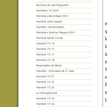
Sermons de saint Augustin
Homélies TO 2014
Homélies Avent-Noël 2014
Homélie saint Joseph
m
Homélie - Annonciation
q
Homélies Carême Pâques 2014
l
Homélie Sainte Trinité
Homélie TO 14
l
Homélie TO 15
à
Homélie TO 17
Homélie TO 18
m
Assomption de Marie
S
Homélie - Ordination de Fr. Gaël
e
Homélie TO 21
Homélie TO 22
P
Homélie TO 23
n
La Croix glorieuse
Homélie TO 25
l
Homélie TO 26