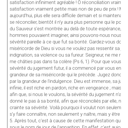
satisfaction infiniment agréable ! Ô réconciliation vraiment 
satisfaction vraiment petite mais non de peu de prix ! Mais 
aujourd'hui, plus elle sera difficile demain et si maintenant
se réconcilier, bientôt il n'y aura plus personne qui le po
du Sauveur s'est montrée au delà de toute espérance, au 
hommes pouvaient imaginer, ainsi pouvons-nous nous at
sévérité pareille à ce que fut sa bonté. Gardez-vous donc 
miséricorde de Dieu si vous ne voulez pas ressentir sa just
indignation, sa violence ou sa fureur. Seigneur, ne me repr
me châties pas dans ta colère (Ps 6, 1). Pour que vous n'ig
sévérité du jugement futur, il a commencé par vous en do
grandeur de sa miséricorde qui le précède. Jugez donc de
par la grandeur de l'indulgence. Dieu est immense, sa jus
infinie, il est riche en pardon, riche en vengeance ; mais la
afin que, si nous le voulons, la sévérité du jugement n'ait pl
donné le pas à sa bonté, afin que réconciliés par elle, no
crainte sa sévérité. Voilà pourquoi il voulut non seulement
s'y faire connaître, non seulement y naître, mais y être co
5. Après tout, c'est à cause de cette manifestation que c
sous le nom de jour de l'apparition. En effet, c'est aujou