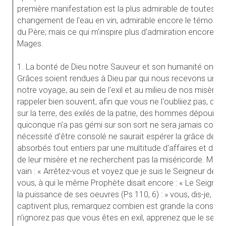
première manifestation est la plus admirable de toutes. J
changement de l'eau en vin, admirable encore le témoign
du Père; mais ce qui m'inspire plus d'admiration encore, c'e
Mages.
1. La bonté de Dieu notre Sauveur et son humanité ont par
Grâces soient rendues à Dieu par qui nous recevons une 
notre voyage, au sein de l'exil et au milieu de nos misère
rappeler bien souvent, afin que vous ne l'oubliiez pas, 
sur la terre, des exilés de la patrie, des hommes dépouillés
quiconque n'a pas gémi sur son sort ne sera jamais conso
nécessité d'être consolé ne saurait espérer la grâce de Di
absorbés tout entiers par une multitude d'affaires et de 
de leur misère et ne recherchent pas la miséricorde. Mais vo
vain : « Arrêtez-vous et voyez que je suis le Seigneur de t
vous, à qui le même Prophète disait encore : « Le Seigneu
la puissance de ses oeuvres (Ps 110, 6) : » vous, dis-je, q
captivent plus, remarquez combien est grande la consolatio
n'ignorez pas que vous êtes en exil, apprenez que le secour