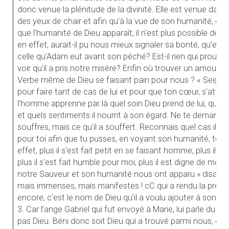
donc venue la plénitude de la divinité. Elle est venue dans la
des yeux de chair et afin qu'à la vue de son humanité, on
que l’humanité de Dieu apparaît, il n'est plus possible de
en effet, aurait-il pu nous mieux signaler sa bonté, qu'en 
celle qu’Adam eut avant son péché? Est-il rien qui prouve
voir qu'il a pris notre misère? Enfin où trouver un amour pl
Verbe même de Dieu se faisant pain pour nous ? « Seigne
pour faire tant de cas de lui et pour que ton cœur, s'attach
l’homme apprenne par là quel soin Dieu prend de lui, quel b
et quels sentiments il nourrit à son égard. Ne te demand
souffres, mais ce qu'il a souffert. Reconnais quel cas il fai
pour toi afin que tu pusses, en voyant son humanité, te 
effet, plus il s'est fait petit en se faisant homme, plus il 
plus il s'est fait humble pour moi, plus il est digne de mo
notre Sauveur et son humanité nous ont apparu » disait l'A
mais immenses, mais manifestes ! cC qui a rendu la preuv
encore, c'est le nom de Dieu qu’il a voulu ajouter à son h
3. Car l’ange Gabriel qui fut envoyé à Marie, lui parle du f
pas Dieu. Béni donc soit Dieu qui a trouvé parmi nous, et