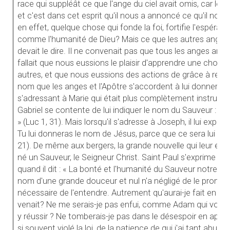
race qui suppléât ce que l'ange du ciel avait omis, car le nô
et c'est dans cet esprit qu'il nous a annoncé ce qu'il nous i
en effet, quelque chose qui fonde la foi, fortifie l'espéra
comme l'humanité de Dieu? Mais ce que les autres anges n'
devait le dire. Il ne convenait pas que tous les anges ann
fallait que nous eussions le plaisir d'apprendre une chose
autres, et que nous eussions des actions de grâce à rendre
nom que les anges et l'Apôtre s'accordent à lui donner, c'
s'adressant à Marie qui était plus complètement instruite qu
Gabriel se contente de lui indiquer le nom du Sauveur : « 
» (Luc 1, 31). Mais lorsqu'il s'adresse à Joseph, il lui expliq
Tu lui donneras le nom de Jésus, parce que ce sera lui qui
21). De même aux bergers, la grande nouvelle qui leur est a
né un Sauveur, le Seigneur Christ. Saint Paul s'exprime à
quand il dit : « La bonté et l'humanité du Sauveur notre Dieu
nom d'une grande douceur et nul n'a négligé de le prononce
nécessaire de l'entendre. Autrement qu'aurai-je fait en a
venait? Ne me serais-je pas enfui, comme Adam qui voulai
y réussir ? Ne tomberais-je pas dans le désespoir en apprena
si souvent violé la loi, de la patience de qui j'ai tant abusé,