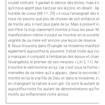
voulait instruire. Il gardait le silence des lèvres, mais il no
qu’il nous apprit plus tard par ses leçons, en disant : App
humble de coeur (Mt 11, 29) » il nous l'enseignait dès lors
nous ne savons que peu de choses de son enfance et dep
de trente ans, il n'est plus parlé de lui. Mais à présent il 
son Père l’a trop clairement montré à tous les yeux. Mais
manifestation même il voulut se montrer en la société de 
virginité de sa mère est encore une leçon de réserve.
8. Nous trouvons dans l'Évangile sa troisième manifestat
également aujourd'hui le souvenir. Il était invité aux noces
à manquer, il compatit à l'embarras des époux et changea l
l’évangéliste, le premier de ses miracles » (Jn 2, 11). Ains
il montre le vieil homme en lui, car c'est sous la forme d
mamelles de sa mère qu'il a apparu ; dans la seconde, le
montre en lui le vrai Fils de Dieu et dans la troisième, il 
en changeant la nature à son gré. Ce sont là autant de p
aujourd'hui notre foi, autant de démonstrations qui fortif
motifs qui enflamment notre amour.