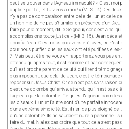
peut se trouver dans l'Agneau immaculé? « C'est moi plutôt
baptisé par toi, et tu viens à moi ! » (Mt 3, 14) Des deux côt
n'y a pas de comparaison entre celle de l'un et celle de l'a
un homme de ne pas s'humilier en présence d'un Dieu qui 
faire pour le moment, dit le Seigneur, car c'est ainsi qu'il
accomplissions toute justice » (Mt 3, 15). Jean céda et obéi
il purifia l’eau. C'est nous qui avons été lavés, ce n'est pa
pour nous purifier, que les eaux ont été purifiées elles-m
7. Mais peut être ne vous en rapporterez-vous pas entiè
attendu qu'après tout, il est homme et par conséquent suj
qu'il est proche parent de celui à qui il rend témoignage. 
plus imposant, que celui de Jean, c'est le témoignage de 
reposer sur Jésus Christ. Or ce n'est pas sans raison que 
c'est une colombe qui arrive, attendu qu'il n'est pas d'êtr
l'agneau que la colombe. Ce qu'est l'agneau parmi les ani
les oiseaux. L'un et l'autre sont d'une parfaite innocence
d’une extrême simplicité. Est-il rien de plus éloigné de to
qu'une colombe? Ils ne sauraient nuire à personne, ils ne
faire du mal. N'allez pas croire que tout cela s’est passé 
Dieu le Père vous détromperait. Le Dieu de toute majesté fi