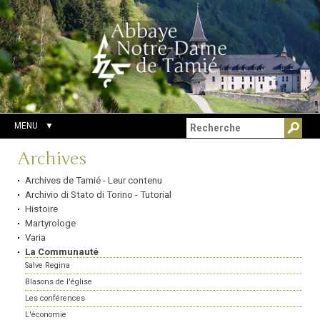
Aller
Outils
Chercher par
au
personnels
Recherche
contenu.
avancée…
|
Aller
à
la
navigation
MENU
Navigation
Archives
Archives de Tamié - Leur contenu
Archivio di Stato di Torino - Tutorial
Histoire
Martyrologe
Varia
La Communauté
Salve Regina
Blasons de l'église
Les conférences
L'économie