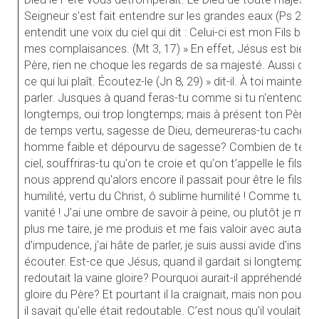
Seigneur s'est fait entendre sur les grandes eaux (Ps 28, 
entendit une voix du ciel qui dit : Celui-ci est mon Fils bien
mes complaisances. (Mt 3, 17) » En effet, Jésus est bien ce
Père, rien ne choque les regards de sa majesté. Aussi dit-il
ce qui lui plaît. Écoutez-le (Jn 8, 29) » dit-il. À toi mainten
parler. Jusques à quand feras-tu comme si tu n'entendais 
longtemps, oui trop longtemps; mais à présent ton Père t
de temps vertu, sagesse de Dieu, demeureras-tu cachée 
homme faible et dépourvu de sagesse? Combien de temps
ciel, souffriras-tu qu'on te croie et qu'on t’appelle le fils 
nous apprend qu'alors encore il passait pour être le fils de
humilité, vertu du Christ, ô sublime humilité ! Comme tu c
vanité ! J'ai une ombre de savoir à peine, ou plutôt je me fig
plus me taire, je me produis et me fais valoir avec autan
d'impudence, j'ai hâte de parler, je suis aussi avide d'instru
écouter. Est-ce que Jésus, quand il gardait si longtemps le
redoutait la vaine gloire? Pourquoi aurait-il appréhendé la va
gloire du Père? Et pourtant il la craignait, mais non pour lui.
il savait qu'elle était redoutable. C’est nous qu'il voulait p