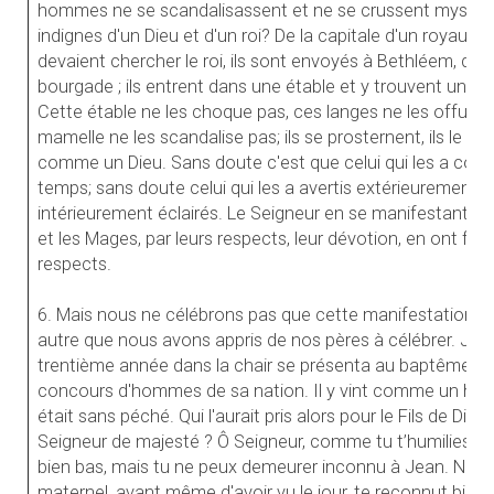
hommes ne se scandalisassent et ne se crussent mystifi
indignes d'un Dieu et d'un roi? De la capitale d'un royaume
devaient chercher le roi, ils sont envoyés à Bethléem, dan
bourgade ; ils entrent dans une étable et y trouvent un e
Cette étable ne les choque pas, ces langes ne les offusqu
mamelle ne les scandalise pas; ils se prosternent, ils le s
comme un Dieu. Sans doute c'est que celui qui les a condu
temps; sans doute celui qui les a avertis extérieurement pa
intérieurement éclairés. Le Seigneur en se manifestant ce 
et les Mages, par leurs respects, leur dévotion, en ont fait
respects.
6. Mais nous ne célébrons pas que cette manifestation auj
autre que nous avons appris de nos pères à célébrer. Jé
trentième année dans la chair se présenta au baptême de
concours d'hommes de sa nation. Il y vint comme un homm
était sans péché. Qui l'aurait pris alors pour le Fils de Dieu 
Seigneur de majesté ? Ô Seigneur, comme tu t’humilies p
bien bas, mais tu ne peux demeurer inconnu à Jean. N'est-
maternel, avant même d'avoir vu le jour, te reconnut bien