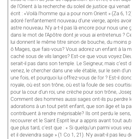
de l'Orient à la recherche du soleil de justice qui venait de s
écrit : «Voilà l'homme qui a pour nom Orient » (Za 6, 12). C'
adoré l'enfantement nouveau d'une vierge, après avoir suivi
astre nouveau. N'y a-t-il pas là encore pour nous une gr
dans le mot de l’Apôtre dont je vous ai entretenus ? Celui
lui donnent le même titre sinon de bouche, du moins par l
ô Mages, que fais-vous? Vous adorez un enfant à la mamel
caché sous de vils langes? Est-ce que vous voyez Dieu en l
serait-il pas dans son temple. Le Seigneur, mais c'est dans 
venez, le chercher dans une vile étable, sur le sein d'une
une fois, et pourquoi lui offrez-vous de l’or ? Est-il donc r
royale, où est son trône, où est la foule de ses courtisans
pour la cour d'un roi, une crèche pour son trône, Joseph 
Comment des hommes aussi sages ont-ils pu perdre le sen
adorations à un tout petit enfant, que son âge et la pauv
contribuent à rendre méprisable? Ils ont perdu le sens, c'es
recouvrer et le Saint Esprit leur a appris avant tout autre
que plus tard, c'est que : « Si quelqu'un parmi vous veut ê
et il deviendra sage » (1 Co 1, 21). N'y avait-il pas lieu de 