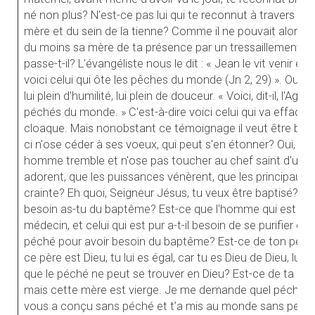
né non plus? N'est-ce pas lui qui te reconnut à travers la
mère et du sein de la tienne? Comme il ne pouvait alors s'adr
du moins sa mère de ta présence par un tressaillement de 
passe-t-il? L'évangéliste nous le dit : « Jean le vit venir et il
voici celui qui ôte les pêches du monde (Jn 2, 29) ». Oui, c
lui plein d'humilité, lui plein de douceur. « Voici, dit-il, l'Agn
péchés du monde. » C'est-à-dire voici celui qui va effacer n
cloaque. Mais nonobstant ce témoignage il veut être bapti
ci n'ose céder à ses voeux, qui peut s'en étonner? Oui, qu'
homme tremble et n'ose pas toucher au chef saint d'un Di
adorent, que les puissances vénèrent, que les principaut
crainte? Eh quoi, Seigneur Jésus, tu veux être baptisé? Po
besoin as-tu du baptême? Est-ce que l'homme qui est en
médecin, et celui qui est pur a-t-il besoin de se purifier en
péché pour avoir besoin du baptême? Est-ce de ton père? T
ce père est Dieu, tu lui es égal, car tu es Dieu de Dieu, lumi
que le péché ne peut se trouver en Dieu? Est-ce de ta mèr
mais cette mère est vierge. Je me demande quel péché tu p
vous a conçu sans péché et t’a mis au monde sans perdre 