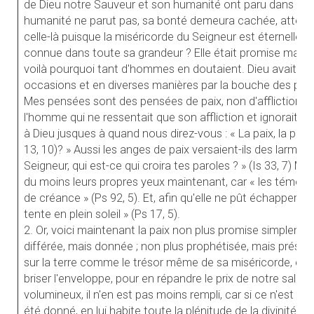
de Dieu notre Sauveur et son humanité ont paru dans ce
humanité ne parut pas, sa bonté demeura cachée, attendu 
celle-là puisque la miséricorde du Seigneur est éternelle.
connue dans toute sa grandeur ? Elle était promise mais o
voilà pourquoi tant d'hommes en doutaient. Dieu avait par
occasions et en diverses manières par la bouche des prophèt
Mes pensées sont des pensées de paix, non d'affliction (Jr
l'homme qui ne ressentait que son affliction et ignorait les 
à Dieu jusques à quand nous direz-vous : « La paix, la paix, 
13, 10)? » Aussi les anges de paix versaient-ils des larmes 
Seigneur, qui est-ce qui croira tes paroles ? » (Is 33, 7) 
du moins leurs propres yeux maintenant, car « les témoig
de créance » (Ps 92, 5). Et, afin qu'elle ne pût échapper à
tente en plein soleil » (Ps 17, 5).
2. Or, voici maintenant la paix non plus promise simpleme
différée, mais donnée ; non plus prophétisée, mais présen
sur la terre comme le trésor même de sa miséricorde, ce t
briser l'enveloppe, pour en répandre le prix de notre salut 
volumineux, il n'en est pas moins rempli, car si ce n'est qu
été donné, en lui habite toute la plénitude de la divinité. 