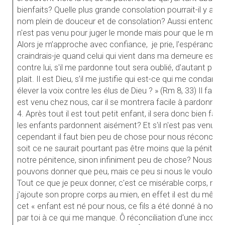
bienfaits? Quelle plus grande consolation pourrait-il y av
nom plein de douceur et de consolation? Aussi entendez-le
n'est pas venu pour juger le monde mais pour que le monde 
Alors je m’approche avec confiance, je prie, l'espérance d
craindrais-je quand celui qui vient dans ma demeure est l
contre lui, s'il me pardonne tout sera oublié, d'autant plus qu
plait. Il est Dieu, s’il me justifie qui est-ce qui me condam
élever la voix contre les élus de Dieu ? » (Rm 8, 33) Il faut 
est venu chez nous, car il se montrera facile à pardonner.
4. Après tout il est tout petit enfant, il sera donc bien facil
les enfants pardonnent aisément? Et s'il n'est pas venu 
cependant il faut bien peu de chose pour nous réconcilier 
soit ce ne saurait pourtant pas être moins que la pénitenc
notre pénitence, sinon infiniment peu de chose? Nous s
pouvons donner que peu, mais ce peu si nous le voulons, s
Tout ce que je peux donner, c'est ce misérable corps, mais si
j'ajoute son propre corps au mien, en effet il est du même
cet « enfant est né pour nous, ce fils a été donné à nous » 
par toi à ce qui me manque. Ô réconciliation d'une incom