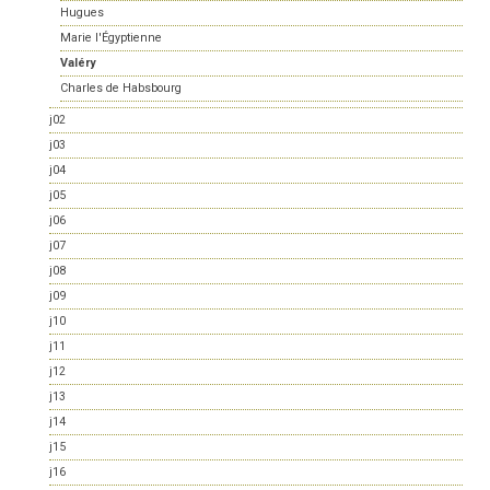
Hugues
Marie l'Égyptienne
Valéry
Charles de Habsbourg
j02
j03
j04
j05
j06
j07
j08
j09
j10
j11
j12
j13
j14
j15
j16