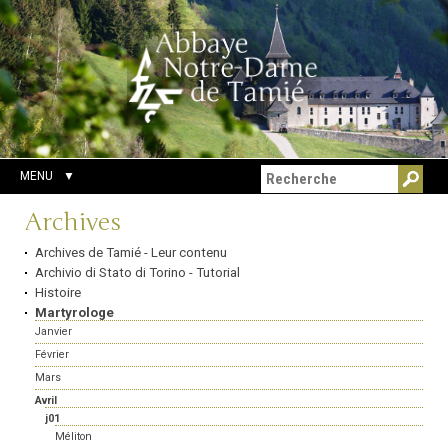
Aller
Outils
Chercher par
au
personnels
Recherche
contenu.
avancée…
|
Aller
à
la
navigation
MENU
Navigation
Archives
Archives de Tamié - Leur contenu
Archivio di Stato di Torino - Tutorial
Histoire
Martyrologe
Janvier
Février
Mars
Avril
j01
Méliton