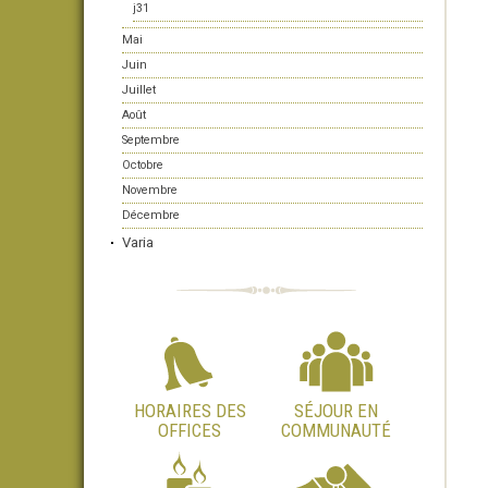
j31
Mai
Juin
Juillet
Août
Septembre
Octobre
Novembre
Décembre
Varia
HORAIRES DES
SÉJOUR EN
OFFICES
COMMUNAUTÉ