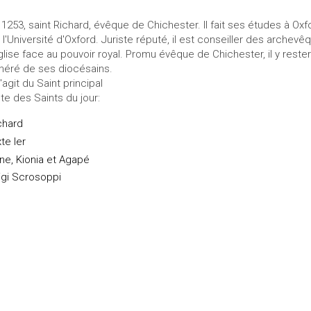
 1253, saint Richard, évêque de Chichester. Il fait ses études à Oxfo
 l'Université d'Oxford. Juriste réputé, il est conseiller des arche
Église face au pouvoir royal. Promu évêque de Chichester, il y reste
néré de ses diocésains.
s'agit du Saint principal
ste des Saints du jour:
chard
xte Ier
ène, Kionia et Agapé
igi Scrosoppi