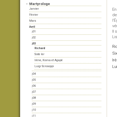
Martyrologe
Janvier
En
de
Février
l'
Mars
vé
Avril
Il 
j01
Li
j02
j03
Ri
Richard
Si
Sixte Ier
Ir
Irène, Kionia et Agapé
Lu
Luigi Scrosoppi
j04
j05
j06
j07
j08
j09
j10
j11