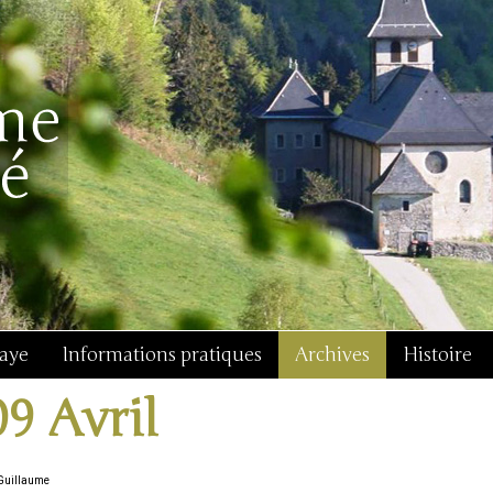
baye
Informations pratiques
Archives
Histoire
09 Avril
Guillaume