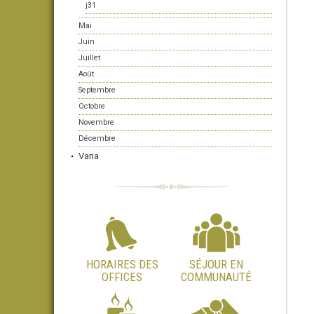
j31
Mai
Juin
Juillet
Août
Septembre
Octobre
Novembre
Décembre
Varia
HORAIRES DES
SÉJOUR EN
OFFICES
COMMUNAUTÉ