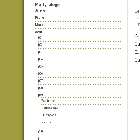
Martyrologe
Janvier
Le
To
Février
Li
Mars
Avril
Wa
j01
Gu
j02
Eu
j03
j04
Ga
j05
j06
j07
j08
j09
Waltrude
Guillaume
Eupsykès
Gautier
j10
j11