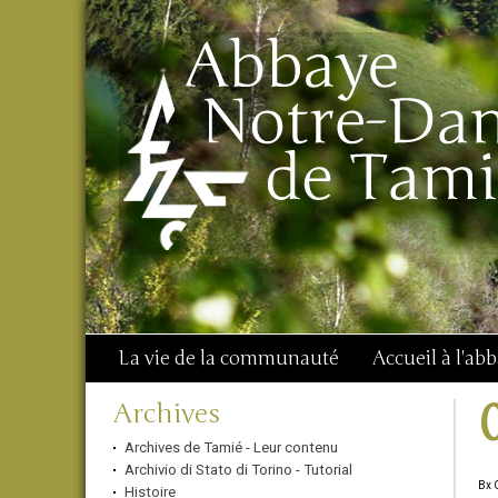
Aller
Outils
Chercher par
au
personnels
Recherche
contenu.
avancée…
|
Aller
à
la
navigation
La vie de la communauté
Accueil à l'ab
Navigation
Archives
Archives de Tamié - Leur contenu
Archivio di Stato di Torino - Tutorial
Bx 
Histoire