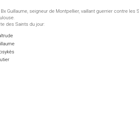
 Bx Guillaume, seigneur de Montpellier, vaillant guerrier contre les
ulouse.
ste des Saints du jour:
ltrude
illaume
psykès
utier