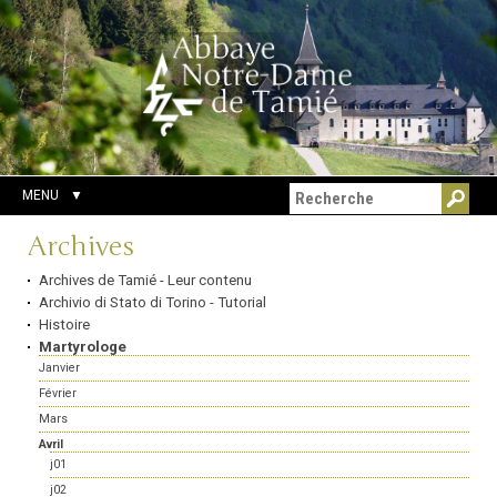
Aller
Outils
Chercher par
au
personnels
Recherche
contenu.
avancée…
|
Aller
à
la
navigation
MENU
Navigation
Archives
Archives de Tamié - Leur contenu
Archivio di Stato di Torino - Tutorial
Histoire
Martyrologe
Janvier
Février
Mars
Avril
j01
j02