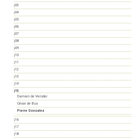
j03
j04
j05
j06
j07
j08
j09
j10
j11
j12
j13
j14
j15
Damien de Venster
César de Bus
Pierre Gonzalez
j16
j17
j18