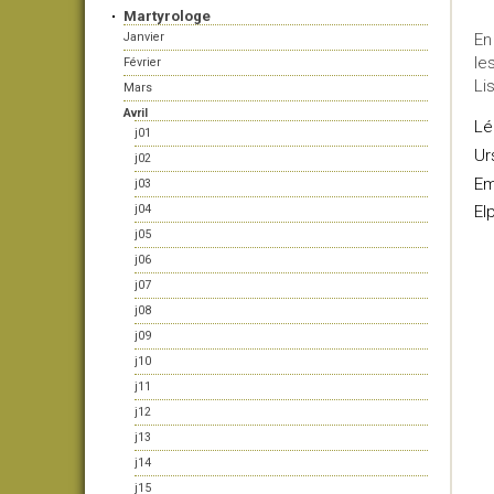
Martyrologe
Janvier
En
le
Février
Li
Mars
Avril
Lé
j01
Ur
j02
E
j03
j04
El
j05
j06
j07
j08
j09
j10
j11
j12
j13
j14
j15