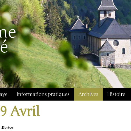
baye
Informations pratiques
Archives
Histoire
19 Avril
nt Elphège