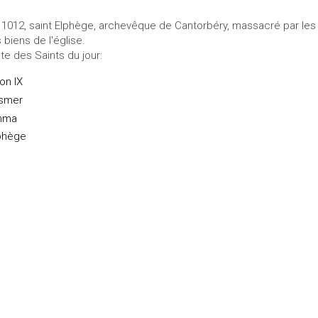
 1012, saint Elphège, archevêque de Cantorbéry, massacré par les V
s biens de l'église.
ste des Saints du jour:
on IX
smer
mma
phège