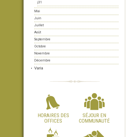
j31
Mai
Juin
Juillet
Août
Septembre
Octobre
Novembre
Décembre
Varia
HORAIRES DES
SÉJOUR EN
OFFICES
COMMUNAUTÉ