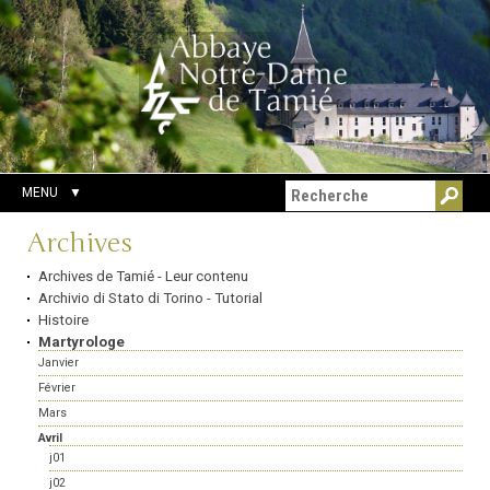
Aller
Outils
Chercher par
au
personnels
Recherche
contenu.
avancée…
|
Aller
à
la
navigation
MENU
Navigation
Archives
Archives de Tamié - Leur contenu
Archivio di Stato di Torino - Tutorial
Histoire
Martyrologe
Janvier
Février
Mars
Avril
j01
j02