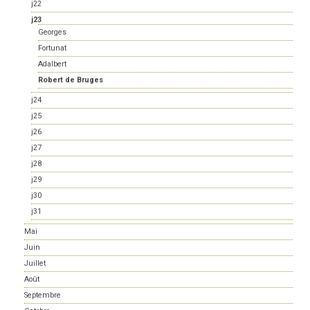
j22
j23
Georges
Fortunat
Adalbert
Robert de Bruges
j24
j25
j26
j27
j28
j29
j30
j31
Mai
Juin
Juillet
Août
Septembre