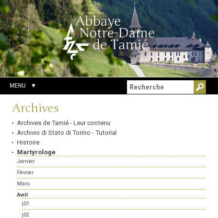
Aller
Outils
Chercher par
au
personnels
Recherche
contenu.
avancée…
|
Aller
à
la
navigation
MENU
Navigation
Archives
Archives de Tamié - Leur contenu
Archivio di Stato di Torino - Tutorial
Histoire
Martyrologe
Janvier
Février
Mars
Avril
j01
j02