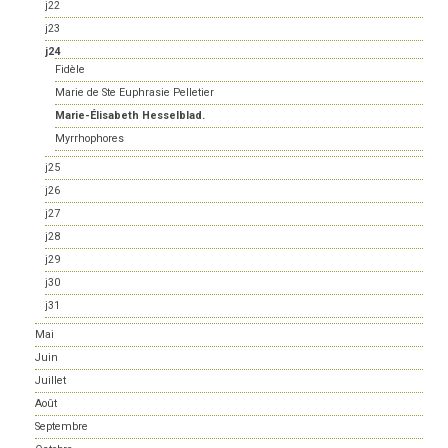
j22
j23
j24
Fidèle
Marie de Ste Euphrasie Pelletier
Marie-Élisabeth Hesselblad.
Myrrhophores
j25
j26
j27
j28
j29
j30
j31
Mai
Juin
Juillet
Août
Septembre