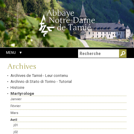
Aller
Outils
Chercher par
au
personnels
Recherche
contenu.
avancée…
|
Aller
à
la
navigation
MENU
Navigation
Archives
Archives de Tamié - Leur contenu
Archivio di Stato di Torino - Tutorial
Histoire
Martyrologe
Janvier
Février
Mars
Avril
j01
j02