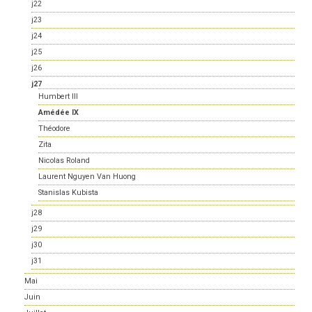
j22
j23
j24
j25
j26
j27
Humbert III
Amédée IX
Théodore
Zita
Nicolas Roland
Laurent Nguyen Van Huong
Stanislas Kubista
j28
j29
j30
j31
Mai
Juin