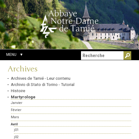
Aller
Outils
Chercher par
au
personnels
Recherche
contenu.
avancée…
|
Aller
à
la
navigation
MENU
Navigation
Archives
Archives de Tamié - Leur contenu
Archivio di Stato di Torino - Tutorial
Histoire
Martyrologe
Janvier
Février
Mars
Avril
j01
j02