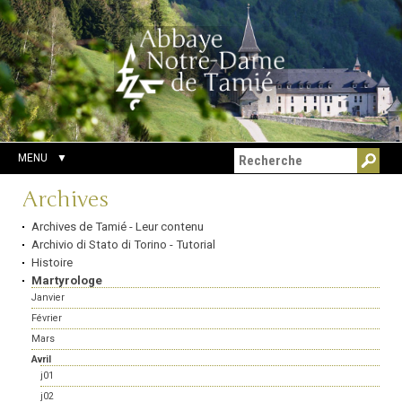
Aller
Outils
Chercher par
au
personnels
Recherche
contenu.
avancée…
|
Aller
à
la
navigation
MENU
Navigation
Archives
Archives de Tamié - Leur contenu
Archivio di Stato di Torino - Tutorial
Histoire
Martyrologe
Janvier
Février
Mars
Avril
j01
j02