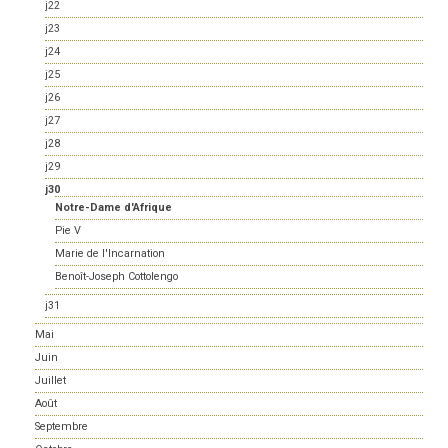
j22
j23
j24
j25
j26
j27
j28
j29
j30
Notre-Dame d'Afrique
Pie V
Marie de l'Incarnation
Benoît-Joseph Cottolengo
j31
Mai
Juin
Juillet
Août
Septembre