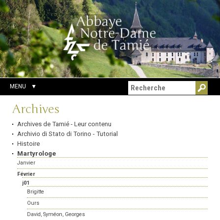
Aller
Outils
Chercher par
au
personnels
Recherche
contenu.
avancée…
|
Aller
à
la
navigation
MENU
Navigation
Archives
Archives de Tamié - Leur contenu
Archivio di Stato di Torino - Tutorial
Histoire
Martyrologe
Janvier
Février
j01
Brigitte
Ours
David, Syméon, Georges