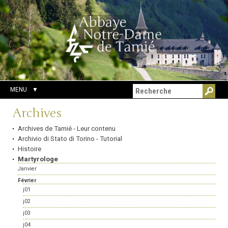
Aller
Outils
Chercher par
au
personnels
Recherche
contenu.
avancée…
|
Aller
à
la
navigation
MENU
Navigation
Archives
Archives de Tamié - Leur contenu
Archivio di Stato di Torino - Tutorial
Histoire
Martyrologe
Janvier
Février
j01
j02
j03
j04