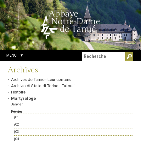
Aller
Outils
Chercher par
au
personnels
Recherche
contenu.
avancée…
|
Aller
à
la
navigation
MENU
Navigation
Archives
Archives de Tamié - Leur contenu
Archivio di Stato di Torino - Tutorial
Histoire
Martyrologe
Janvier
Février
j01
j02
j03
j04