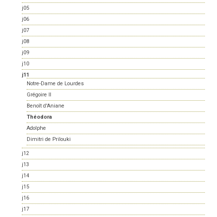
j05
j06
j07
j08
j09
j10
j11
Notre-Dame de Lourdes
Grégoire II
Benoît d'Aniane
Théodora
Adolphe
Dimitri de Prilouki
j12
j13
j14
j15
j16
j17