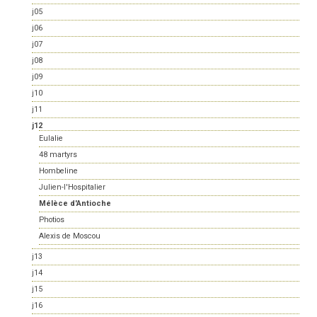
j05
j06
j07
j08
j09
j10
j11
j12
Eulalie
48 martyrs
Hombeline
Julien-l'Hospitalier
Mélèce d'Antioche
Photios
Alexis de Moscou
j13
j14
j15
j16