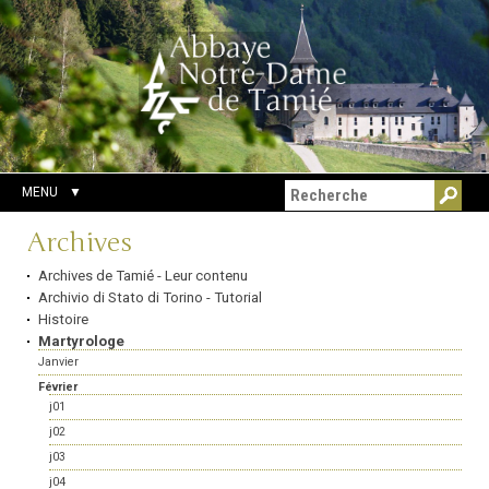
Aller
Outils
Chercher par
au
personnels
Recherche
contenu.
avancée…
|
Aller
à
la
navigation
MENU
Navigation
Archives
Archives de Tamié - Leur contenu
Archivio di Stato di Torino - Tutorial
Histoire
Martyrologe
Janvier
Février
j01
j02
j03
j04