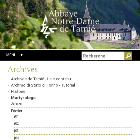
Aller
Outils
Chercher par
au
personnels
Recherche
contenu.
avancée…
|
Aller
à
la
navigation
MENU
Navigation
Archives
Archives de Tamié - Leur contenu
Archivio di Stato di Torino - Tutorial
Histoire
Martyrologe
Janvier
Février
j01
j02
j03
j04