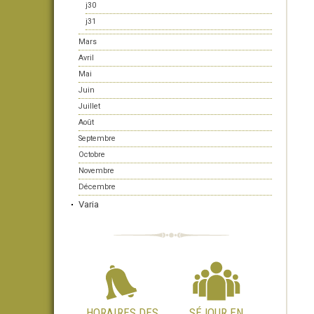
j30
j31
Mars
Avril
Mai
Juin
Juillet
Août
Septembre
Octobre
Novembre
Décembre
Varia
HORAIRES DES
SÉJOUR EN