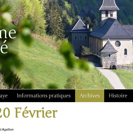
baye
Informations pratiques
Archives
Histoire
20 Février
nt Agathon