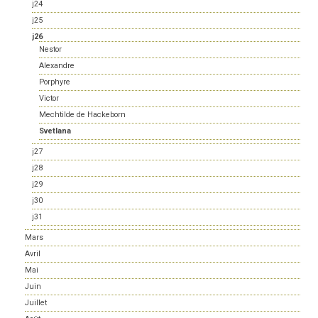
j24
j25
j26
Nestor
Alexandre
Porphyre
Victor
Mechtilde de Hackeborn
Svetlana
j27
j28
j29
j30
j31
Mars
Avril
Mai
Juin
Juillet