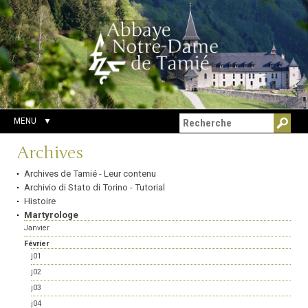
Aller
Outils
Chercher par
au
personnels
Recherche
contenu.
avancée…
|
Aller
à
la
navigation
MENU
Navigation
Archives
Archives de Tamié - Leur contenu
Archivio di Stato di Torino - Tutorial
Histoire
Martyrologe
Janvier
Février
j01
j02
j03
j04