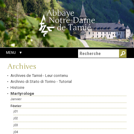
Aller
Outils
Chercher par
au
personnels
Recherche
contenu.
avancée…
|
Aller
à
la
navigation
MENU
Navigation
Archives
Archives de Tamié - Leur contenu
Archivio di Stato di Torino - Tutorial
Histoire
Martyrologe
Janvier
Février
j01
j02
j03
j04