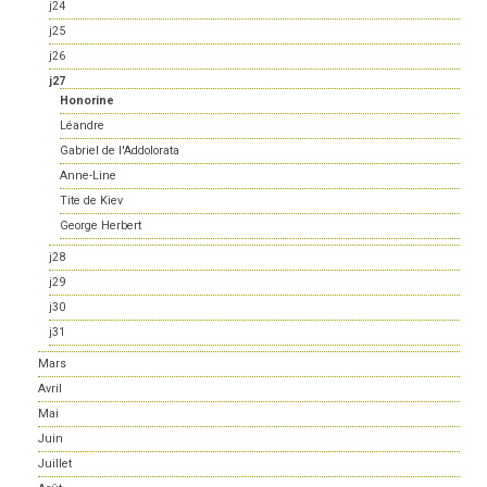
j24
j25
j26
j27
Honorine
Léandre
Gabriel de l'Addolorata
Anne-Line
Tite de Kiev
George Herbert
j28
j29
j30
j31
Mars
Avril
Mai
Juin
Juillet