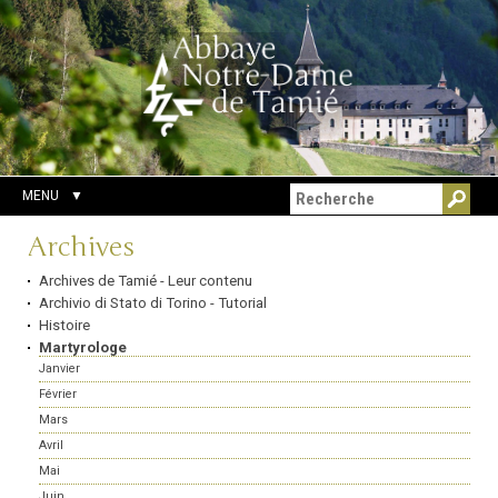
Aller
Outils
Chercher par
au
personnels
Recherche
contenu.
avancée…
|
Aller
à
la
navigation
MENU
Navigation
Archives
Archives de Tamié - Leur contenu
Archivio di Stato di Torino - Tutorial
Histoire
Martyrologe
Janvier
Février
Mars
Avril
Mai
Juin