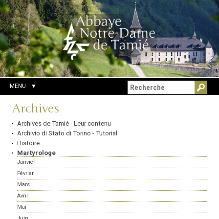
Aller
Outils
Chercher par
au
personnels
Recherche
contenu.
avancée…
|
Aller
à
la
navigation
MENU
Navigation
Archives
Archives de Tamié - Leur contenu
Archivio di Stato di Torino - Tutorial
Histoire
Martyrologe
Janvier
Février
Mars
Avril
Mai
Juin