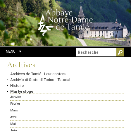
Aller
Outils
Chercher par
au
personnels
Recherche
contenu.
avancée…
|
Aller
à
la
navigation
MENU
Navigation
Archives
Archives de Tamié - Leur contenu
Archivio di Stato di Torino - Tutorial
Histoire
Martyrologe
Janvier
Février
Mars
Avril
Mai
Juin