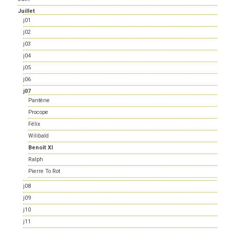
Juillet
j01
j02
j03
j04
j05
j06
j07
Pantène
Procope
Félix
Wilibald
Benoît XI
Ralph
Pierre To Rot
j08
j09
j10
j11