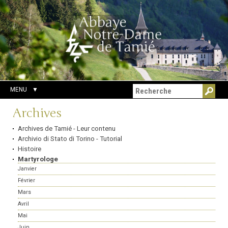
Aller
Outils
Chercher par
au
personnels
Recherche
contenu.
avancée…
|
Aller
à
la
navigation
MENU
Navigation
Archives
Archives de Tamié - Leur contenu
Archivio di Stato di Torino - Tutorial
Histoire
Martyrologe
Janvier
Février
Mars
Avril
Mai
Juin