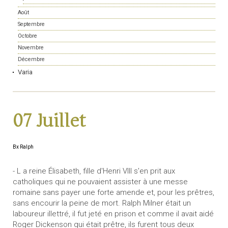
Août
Septembre
Octobre
Novembre
Décembre
Varia
07 Juillet
Bx Ralph
- L a reine Élisabeth, fille d'Henri VIII s'en prit aux
catholiques qui ne pouvaient assister à une messe
romaine sans payer une forte amende et, pour les prêtres,
sans encourir la peine de mort. Ralph Milner était un
laboureur illettré, il fut jeté en prison et comme il avait aidé
Roger Dickenson qui était prêtre, ils furent tous deux