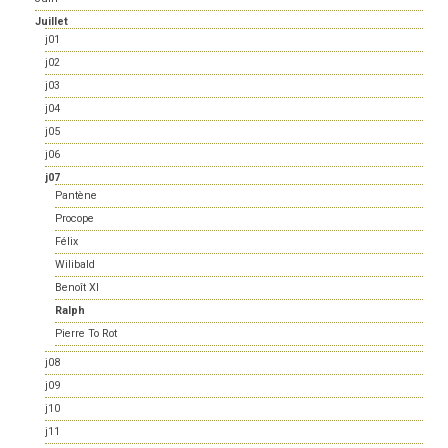
Juillet
j01
j02
j03
j04
j05
j06
j07
Pantène
Procope
Félix
Wilibald
Benoît XI
Ralph
Pierre To Rot
j08
j09
j10
j11