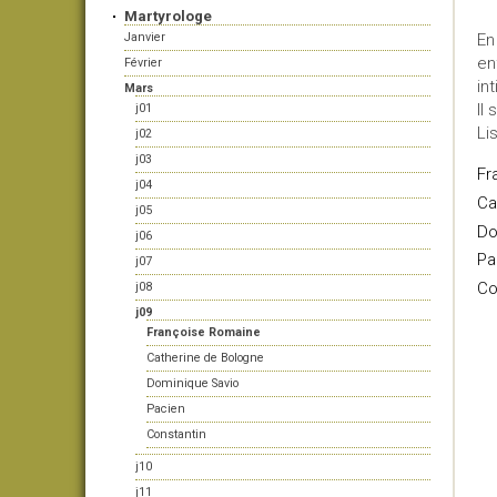
Martyrologe
Janvier
En
en
Février
in
Mars
Il 
j01
Li
j02
j03
Fr
j04
Ca
j05
Do
j06
Pa
j07
Co
j08
j09
Françoise Romaine
Catherine de Bologne
Dominique Savio
Pacien
Constantin
j10
j11