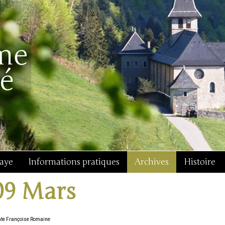
baye
Informations pratiques
Archives
Histoire
09 Mars
nte Françoise Romaine