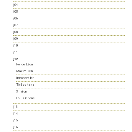
j04
j05
j06
j07
j08
j09
j10
j11
j12
Pol de Léon
Maximilien
Innocent Ier
Théophane
Siméon
Louis Orione
j13
j14
j15
j16