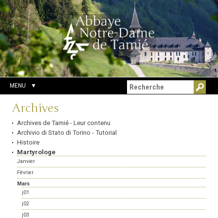
Aller
Outils
Chercher par
au
personnels
Recherche
contenu.
avancée…
|
Aller
à
la
navigation
MENU
Navigation
Archives
Archives de Tamié - Leur contenu
Archivio di Stato di Torino - Tutorial
Histoire
Martyrologe
Janvier
Février
Mars
j01
j02
j03