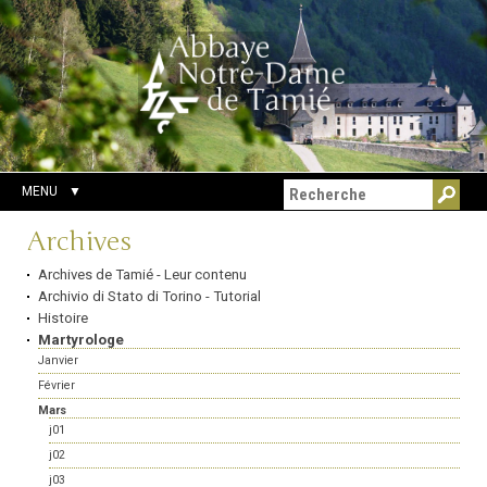
Aller
Outils
Chercher par
au
personnels
Recherche
contenu.
avancée…
|
Aller
à
la
navigation
MENU
Navigation
Archives
Archives de Tamié - Leur contenu
Archivio di Stato di Torino - Tutorial
Histoire
Martyrologe
Janvier
Février
Mars
j01
j02
j03