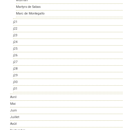
Wulfran
Martyrs de Sabas
Marc de Montegallo
j21
j22
j23
j24
j25
j26
j27
j28
j29
j30
j31
Avril
Mai
Juin
Juillet
Août