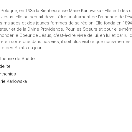
 Pologne, en 1935 la Bienheureuse Marie Karlowska - Elle eut dès
 Jésus. Elle se sentait devoir être l'instrument de l'annonce de l'Év
s malades et des jeunes femmes de sa région. Elle fonda en 189
steur et de la Divine Providence. Pour les Soeurs et pour elle-même,
noncer le Coeur de Jésus, c'est-à-dire vivre de lui, en lui et par lu
ire en sorte que dans nos vies, il soit plus visible que nous-mêmes.
ste des Saints du jour:
therine de Suède
delite
rthenios
rie Karlowska