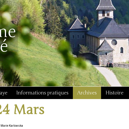
baye
Informations pratiques
Archives
Histoire
24 Mars
 Marie Karlowska