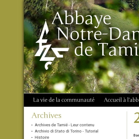
Aller
Outils
Chercher par
au
personnels
Recherche
contenu.
avancée…
|
Aller
à
la
navigation
La vie de la communauté
Accueil à l'ab
Navigation
Archives
Archives de Tamié - Leur contenu
Archivio di Stato di Torino - Tutorial
Bse
Histoire