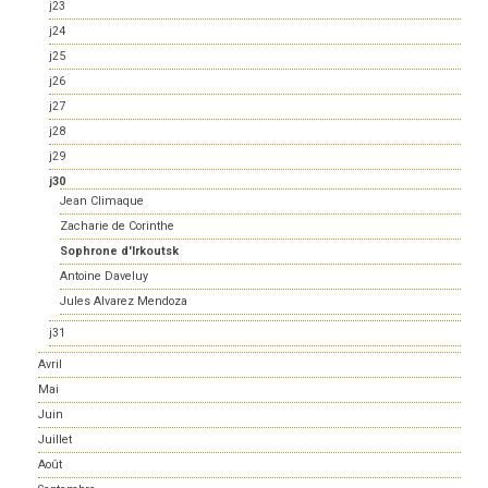
j23
j24
j25
j26
j27
j28
j29
j30
Jean Climaque
Zacharie de Corinthe
Sophrone d'Irkoutsk
Antoine Daveluy
Jules Alvarez Mendoza
j31
Avril
Mai
Juin
Juillet
Août