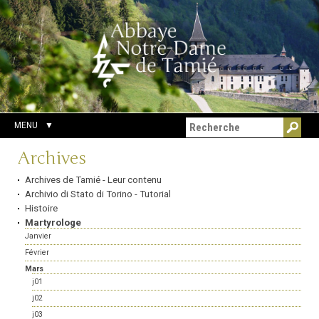
Aller
Outils
Chercher par
au
personnels
Recherche
contenu.
avancée…
|
Aller
à
la
navigation
MENU
Navigation
Archives
Archives de Tamié - Leur contenu
Archivio di Stato di Torino - Tutorial
Histoire
Martyrologe
Janvier
Février
Mars
j01
j02
j03