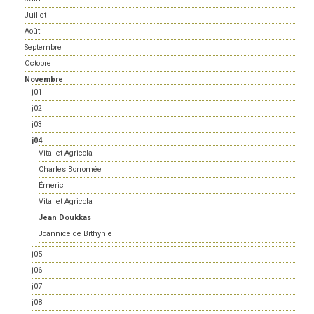
Juillet
Août
Septembre
Octobre
Novembre
j01
j02
j03
j04
Vital et Agricola
Charles Borromée
Émeric
Vital et Agricola
Jean Doukkas
Joannice de Bithynie
j05
j06
j07
j08