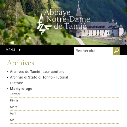
Aller
Outils
Chercher par
au
personnels
Recherche
contenu.
avancée…
|
Aller
à
la
navigation
MENU
Navigation
Archives
Archives de Tamié - Leur contenu
Archivio di Stato di Torino - Tutorial
Histoire
Martyrologe
Janvier
Février
Mars
Avril
Mai
Juin