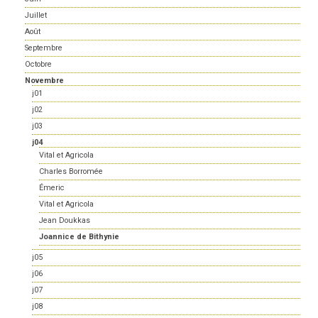
Juillet
Août
Septembre
Octobre
Novembre
j01
j02
j03
j04
Vital et Agricola
Charles Borromée
Émeric
Vital et Agricola
Jean Doukkas
Joannice de Bithynie
j05
j06
j07
j08