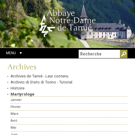
Aller
Outils
Chercher par
au
personnels
Recherche
contenu.
avancée…
|
Aller
à
la
navigation
MENU
Navigation
Archives
Archives de Tamié - Leur contenu
Archivio di Stato di Torino - Tutorial
Histoire
Martyrologe
Janvier
Février
Mars
Avril
Mai
Juin