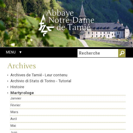
Aller
Outils
Chercher par
au
personnels
Recherche
contenu.
avancée…
|
Aller
à
la
navigation
MENU
Navigation
Archives
Archives de Tamié - Leur contenu
Archivio di Stato di Torino - Tutorial
Histoire
Martyrologe
Janvier
Février
Mars
Avril
Mai
Juin