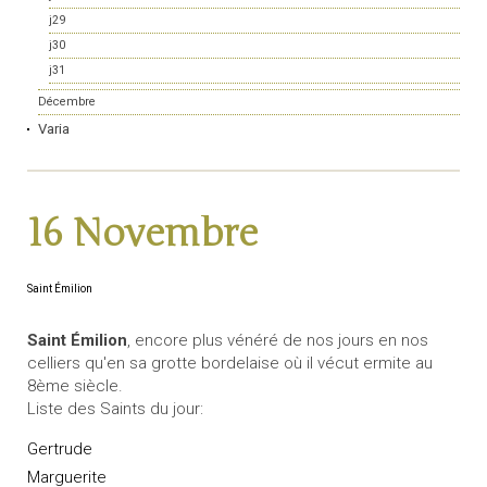
j29
j30
j31
Décembre
Varia
16 Novembre
Saint Émilion
Saint Émilion
, encore plus vénéré de nos jours en nos
celliers qu'en sa grotte bordelaise où il vécut ermite au
8ème siècle.
Liste des Saints du jour:
Gertrude
Marguerite