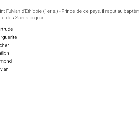
int Fulvian d'Éthiopie (1er s.) - Prince de ce pays, il reçut au bapt
ste des Saints du jour:
rtrude
rguerite
cher
ilion
dmond
lvian