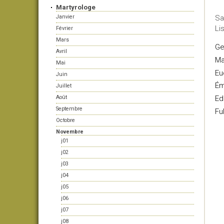
Martyrologe
Janvier
Sa
Li
Février
Mars
Ge
Avril
Ma
Mai
Eu
Juin
Ém
Juillet
Août
E
Septembre
Fu
Octobre
Novembre
j01
j02
j03
j04
j05
j06
j07
j08