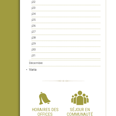
j22
j23
j24
j25
j26
j27
j28
j29
j30
j31
Décembre
Varia
HORAIRES DES
SÉJOUR EN
OFFICES
COMMUNAUTÉ