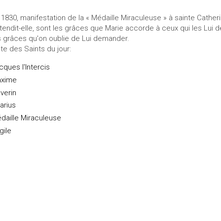
 1830, manifestation de la « Médaille Miraculeuse » à sainte Catheri
tendit-elle, sont les grâces que Marie accorde à ceux qui les Lui de
s grâces qu'on oublie de Lui demander.
ste des Saints du jour:
cques l'Intercis
xime
verin
arius
daille Miraculeuse
gile