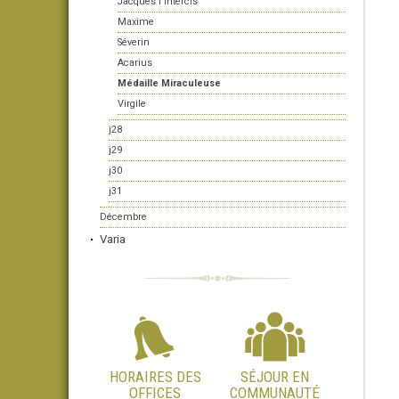
Jacques l'Intercis
Maxime
Séverin
Acarius
Médaille Miraculeuse
Virgile
j28
j29
j30
j31
Décembre
Varia
HORAIRES DES
SÉJOUR EN
OFFICES
COMMUNAUTÉ