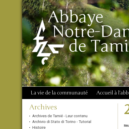
Aller
Outils
Chercher par
au
personnels
Recherche
contenu.
avancée…
|
Aller
à
la
navigation
La vie de la communauté
Accueil à l'ab
Navigation
Archives
Archives de Tamié - Leur contenu
Archivio di Stato di Torino - Tutorial
Méd
Histoire