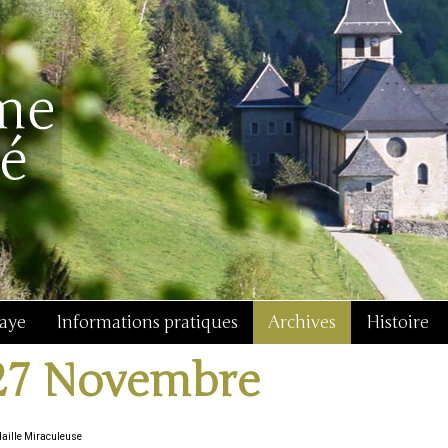
baye
Informations pratiques
Archives
Histoire
27 Novembre
aille Miraculeuse