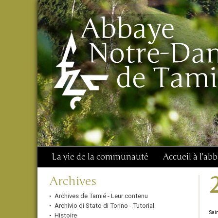
Aller
Outils
Chercher par
au
personnels
Recherche
contenu.
avancée…
|
Aller
à
la
navigation
La vie de la communauté
Accueil à l'ab
Navigation
Archives
Archives de Tamié - Leur contenu
Archivio di Stato di Torino - Tutorial
Sain
Histoire