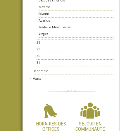
Jacques l'Intercis
Maxime
Séverin
Acarius
Médaille Miraculeuse
Virgile
j28
j29
j30
j31
Décembre
Varia
HORAIRES DES
SÉJOUR EN
OFFICES
COMMUNAUTÉ