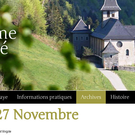
baye
Informations pratiques
Archives
Histoire
27 Novembre
t Virgile