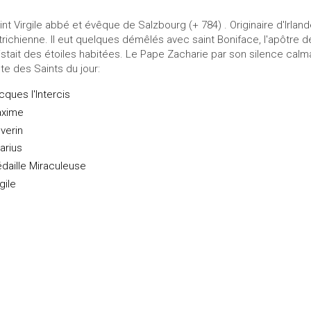
int Virgile abbé et évêque de Salzbourg (+ 784) . Originaire d'Irlan
trichienne. Il eut quelques démêlés avec saint Boniface, l'apôtre de 
istait des étoiles habitées. Le Pape Zacharie par son silence calma
ste des Saints du jour:
cques l'Intercis
xime
verin
arius
daille Miraculeuse
gile