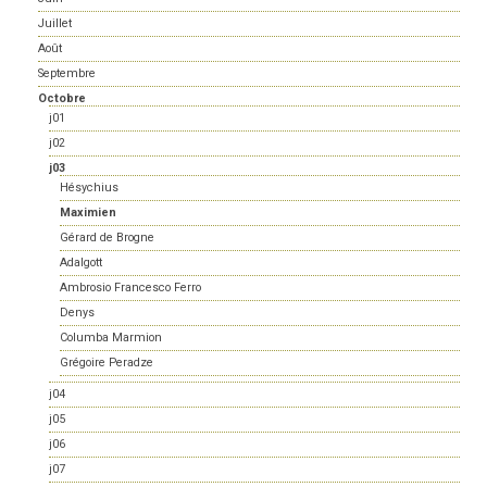
Juillet
Août
Septembre
Octobre
j01
j02
j03
Hésychius
Maximien
Gérard de Brogne
Adalgott
Ambrosio Francesco Ferro
Denys
Columba Marmion
Grégoire Peradze
j04
j05
j06
j07