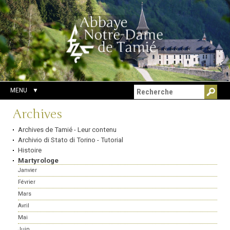
Aller
Outils
Chercher par
au
personnels
Recherche
contenu.
avancée…
|
Aller
à
la
navigation
MENU
Navigation
Archives
Archives de Tamié - Leur contenu
Archivio di Stato di Torino - Tutorial
Histoire
Martyrologe
Janvier
Février
Mars
Avril
Mai
Juin