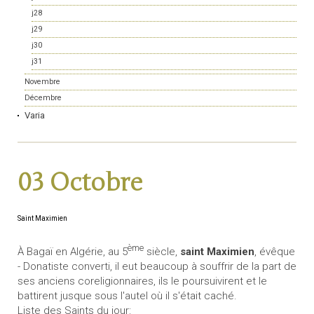
j28
j29
j30
j31
Novembre
Décembre
Varia
03 Octobre
Saint Maximien
ème
À Bagaï en Algérie, au 5
siècle,
saint Maximien
, évêque
- Donatiste converti, il eut beaucoup à souffrir de la part de
ses anciens coreligionnaires, ils le poursuivirent et le
battirent jusque sous l'autel où il s'était caché.
Liste des Saints du jour: