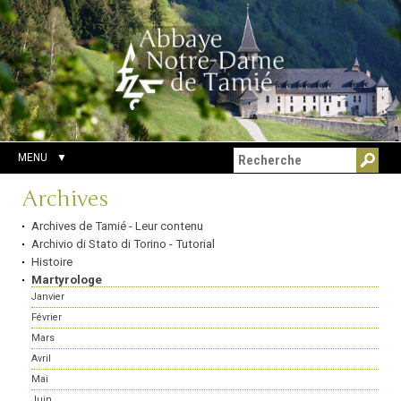
Aller
Outils
Chercher par
au
personnels
Recherche
contenu.
avancée…
|
Aller
à
la
navigation
MENU
Navigation
Archives
Archives de Tamié - Leur contenu
Archivio di Stato di Torino - Tutorial
Histoire
Martyrologe
Janvier
Février
Mars
Avril
Mai
Juin