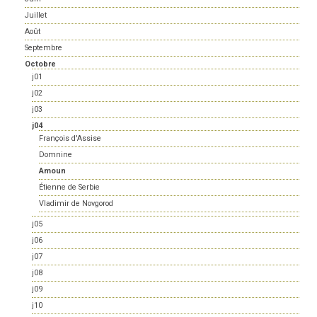
Juillet
Août
Septembre
Octobre
j01
j02
j03
j04
François d'Assise
Domnine
Amoun
Étienne de Serbie
Vladimir de Novgorod
j05
j06
j07
j08
j09
j10