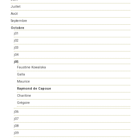
Juillet
Août
Septembre
Octobre
j01
j02
j03
j04
j05
Faustine Kowalska
Galla
Maurice
Raymond de Capoue
Charitine
Grégoire
j06
j07
j08
j09