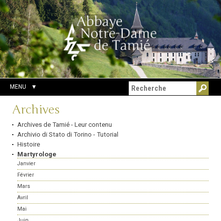
Aller
Outils
Chercher par
au
personnels
Recherche
contenu.
avancée…
|
Aller
à
la
navigation
MENU
Navigation
Archives
Archives de Tamié - Leur contenu
Archivio di Stato di Torino - Tutorial
Histoire
Martyrologe
Janvier
Février
Mars
Avril
Mai
Juin