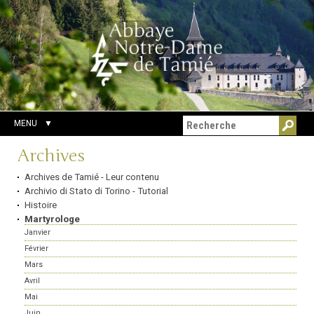
Aller
Outils
Chercher par
au
personnels
Recherche
contenu.
avancée…
|
Aller
à
la
navigation
MENU
Navigation
Archives
Archives de Tamié - Leur contenu
Archivio di Stato di Torino - Tutorial
Histoire
Martyrologe
Janvier
Février
Mars
Avril
Mai
Juin