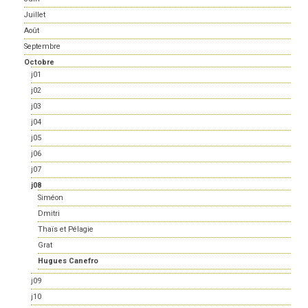
Juillet
Août
Septembre
Octobre
j01
j02
j03
j04
j05
j06
j07
j08
Siméon
Dmitri
Thaïs et Pélagie
Grat
Hugues Canefro
j09
j10