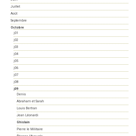
Juillet
Août
Septembre
Octobre
j01
j02
j03
j04
j05
j06
j07
j08
j09
Denis
Abraham et Sarah
Louis Bertran
Jean Léonardi
Ghislain
Pierre le Militaire