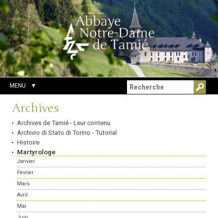
Aller
Outils
Chercher par
au
personnels
Recherche
contenu.
avancée…
|
Aller
à
la
navigation
MENU
Navigation
Archives
Archives de Tamié - Leur contenu
Archivio di Stato di Torino - Tutorial
Histoire
Martyrologe
Janvier
Février
Mars
Avril
Mai
Juin