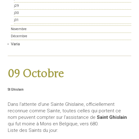
j29
j30
j31
Novembre
Décembre
Varia
09 Octobre
St Ghislain
Dans l'attente d'une Sainte Ghislaine, officiellement
reconnue comme Sainte, toutes celles qui portent ce
nom peuvent compter sur l'assistance de
Saint Ghislain
qui fut moine à Mons en Belgique, vers 680.
Liste des Saints du jour: