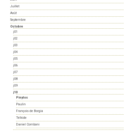
Juillet
Août
Septembre
Octobre
j01
j02
j03
j04
j05
j06
j07
j08
j09
j10
Pinytos
Paulin
François de Borgia
Telkide
Daniel Comboni