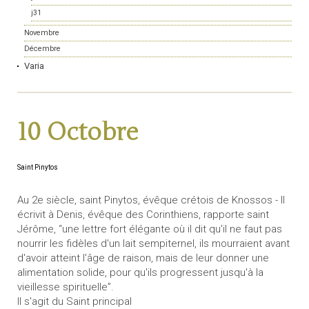
j31
Novembre
Décembre
Varia
10 Octobre
Saint Pinytos
Au 2e siècle, saint Pinytos, évêque crétois de Knossos - Il
écrivit à Denis, évêque des Corinthiens, rapporte saint
Jérôme, “une lettre fort élégante où il dit qu'il ne faut pas
nourrir les fidèles d'un lait sempiternel, ils mourraient avant
d'avoir atteint l'âge de raison, mais de leur donner une
alimentation solide, pour qu'ils progressent jusqu'à la
vieillesse spirituelle”.
Il s'agit du Saint principal