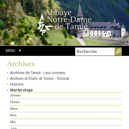
Aller
Outils
Chercher par
au
personnels
Recherche
contenu.
avancée…
|
Aller
à
la
navigation
MENU
Navigation
Archives
Archives de Tamié - Leur contenu
Archivio di Stato di Torino - Tutorial
Histoire
Martyrologe
Janvier
Février
Mars
Avril
Mai
Juin