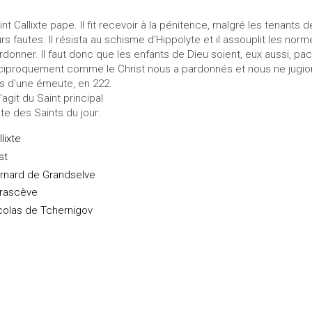
int Callixte pape. Il fit recevoir à la pénitence, malgré les tenants 
urs fautes. Il résista au schisme d'Hippolyte et il assouplit les n
rdonner. Il faut donc que les enfants de Dieu soient, eux aussi, pac
ciproquement comme le Christ nous a pardonnés et nous ne jugions
rs d'une émeute, en 222.
s'agit du Saint principal
ste des Saints du jour:
lixte
st
rnard de Grandselve
rascève
colas de Tchernigov