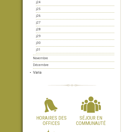
j24
j25
j26
j27
j28
j29
j30
j31
Novembre
Décembre
Varia
HORAIRES DES
SÉJOUR EN
OFFICES
COMMUNAUTÉ