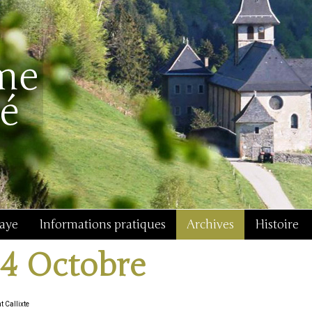
baye
Informations pratiques
Archives
Histoire
14 Octobre
t Callixte