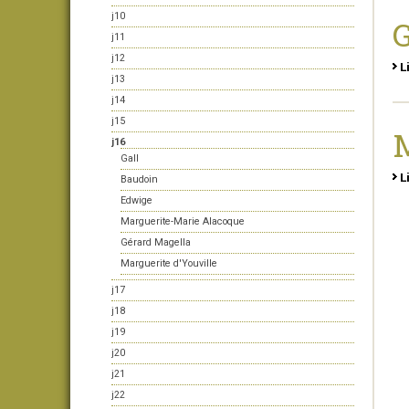
j10
G
j11
j12
L
j13
j14
j15
M
j16
Gall
L
Baudoin
Edwige
Marguerite-Marie Alacoque
Gérard Magella
Marguerite d'Youville
j17
j18
j19
j20
j21
j22