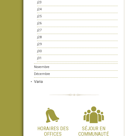
j23
j24
j25
j26
j27
j28
j29
j30
j31
Novembre
Décembre
Varia
HORAIRES DES
SÉJOUR EN
OFFICES
COMMUNAUTÉ