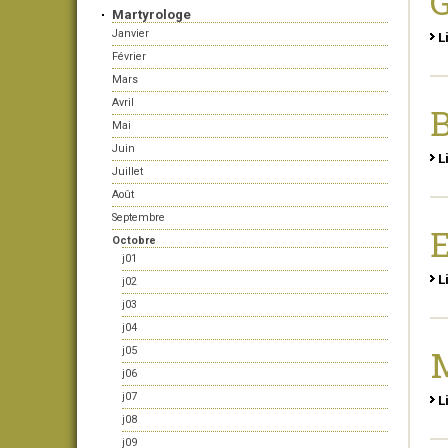
G
Martyrologe
Janvier
L
Février
Mars
Avril
Mai
Juin
L
Juillet
Août
Septembre
Octobre
j01
L
j02
j03
j04
M
j05
j06
j07
L
j08
j09