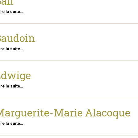
all
ire la suite…
Baudoin
ire la suite…
Edwige
ire la suite…
arguerite-Marie Alacoque
ire la suite…