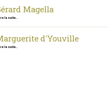
érard Magella
ire la suite…
arguerite d'Youville
ire la suite…