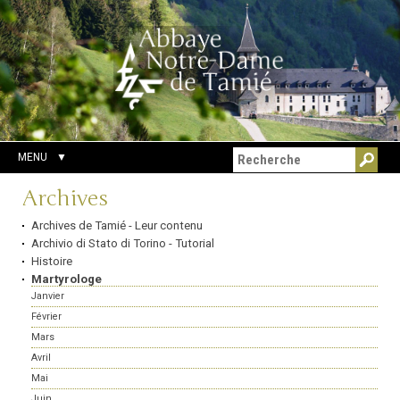
Aller
Outils
Chercher par
au
personnels
Recherche
contenu.
avancée…
|
Aller
à
la
navigation
MENU
Navigation
Archives
Archives de Tamié - Leur contenu
Archivio di Stato di Torino - Tutorial
Histoire
Martyrologe
Janvier
Février
Mars
Avril
Mai
Juin