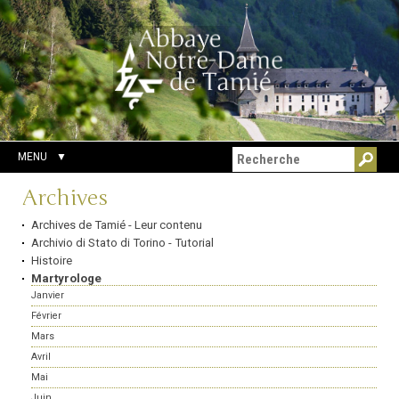
Aller
Outils
Chercher par
au
personnels
Recherche
contenu.
avancée…
|
Aller
à
la
navigation
MENU
Navigation
Archives
Archives de Tamié - Leur contenu
Archivio di Stato di Torino - Tutorial
Histoire
Martyrologe
Janvier
Février
Mars
Avril
Mai
Juin