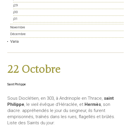
j29
j30
j31
Novembre
Décembre
Varia
22 Octobre
Saint Philippe
Sous Dioclétien, en 303, à Andrinople en Thrace,
saint
Philippe
, le vieil évêque d'Héraclée, et
Hermès
, son
diacre. appréhendés le jour du seigneur, ils furent
emprisonnés, traînés dans les rues, flagellés et brûlés.
Liste des Saints du jour: