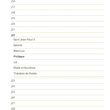
j16
j17
j18
j19
j20
j21
j22
Saint Jean-Paul II
Salomé
Abercius
Philippe
Lot
Élodie et Nunilone
Théodore de Rostov
j23
j24
j25
j26
j27
j28