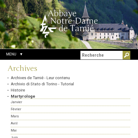
Aller
Outils
Chercher par
au
personnels
Recherche
contenu.
avancée…
|
Aller
à
la
navigation
MENU
Navigation
Archives
Archives de Tamié - Leur contenu
Archivio di Stato di Torino - Tutorial
Histoire
Martyrologe
Janvier
Février
Mars
Avril
Mai
Juin