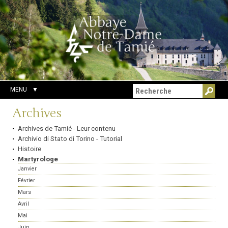
Aller
Outils
Chercher par
au
personnels
Recherche
contenu.
avancée…
|
Aller
à
la
navigation
MENU
Navigation
Archives
Archives de Tamié - Leur contenu
Archivio di Stato di Torino - Tutorial
Histoire
Martyrologe
Janvier
Février
Mars
Avril
Mai
Juin