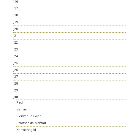
j16
j17
j18
j19
j20
j21
j22
j23
j24
j25
j26
j27
j28
j29
j30
Paul
Germain
Bienvenue Bojani
Dorothée de Montau
Herménégild